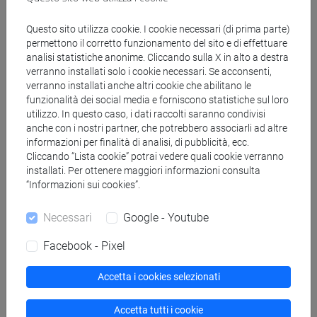
Docenti
Questo sito utilizza cookie. I cookie necessari (di prima parte)
permettono il corretto funzionamento del sito e di effettuare
analisi statistiche anonime. Cliccando sulla X in alto a destra
COSTOLA Michele
- 30h Lezione
verranno installati solo i cookie necessari. Se acconsenti,
verranno installati anche altri cookie che abilitano le
funzionalità dei social media e forniscono statistiche sul loro
Materiali didattici
utilizzo. In questo caso, i dati raccolti saranno condivisi
anche con i nostri partner, che potrebbero associarli ad altre
informazioni per finalità di analisi, di pubblicità, ecc.
Materiali su Moodle
Cliccando “Lista cookie” potrai vedere quali cookie verranno
installati. Per ottenere maggiori informazioni consulta
“Informazioni sui cookies”.
Corsi di studio e percorsi
Necessari
Google - Youtube
[EM20] ECONOMIA E FINANZA - Laurea
Facebook - Pixel
magistrale (DM270)
economia e finanza
Accetta i cookies selezionati
Accetta tutti i cookie