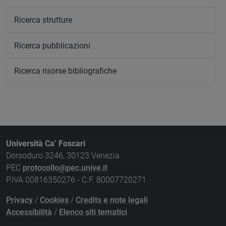
Ricerca strutture
Ricerca pubblicazioni
Ricerca risorse bibliografiche
Università Ca’ Foscari
Dorsoduro 3246, 30123 Venezia
PEC
protocollo@pec.unive.it
P.IVA 00816350276 - C.F. 80007720271
Privacy
/
Cookies
/
Credits e note legali
Accessibilità
/
Elenco siti tematici