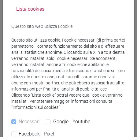
Docenti
Lista cookies
docente non assegnato
- 10h Esercitazioni
Questo sito web utilizza i cookie
Questo sito utilizza cookie. I cookie necessari (di prima parte)
Materiali didattici
permettono il corretto funzionamento del sito e di effettuare
analisi statistiche anonime. Cliccando sulla X in alto a destra
verranno installati solo i cookie necessari. Se acconsenti,
Materiali su Moodle
verranno installati anche altri cookie che abilitano le
funzionalità dei social media e forniscono statistiche sul loro
utilizzo. In questo caso, i dati raccolti saranno condivisi
anche con i nostri partner, che potrebbero associarli ad altre
informazioni per finalità di analisi, di pubblicità, ecc.
Corsi di studio e percorsi
Cliccando “Lista cookie” potrai vedere quali cookie verranno
[ET4] ECONOMIA E COMMERCIO - Laurea
installati. Per ottenere maggiori informazioni consulta
“Informazioni sui cookies”.
economics, markets and finance
Necessari
Google - Youtube
Facebook - Pixel