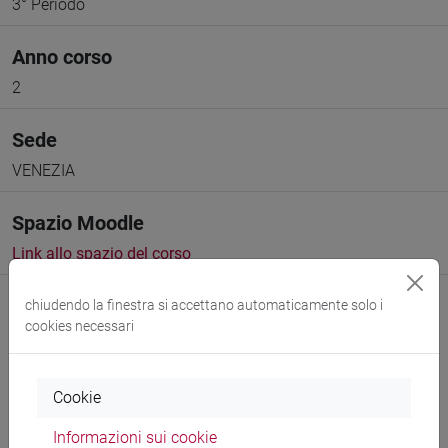
3° Periodo
Anno corso
2
Sede
VENEZIA
Spazio Moodle
Link allo spazio del corso
chiudendo la finestra si accettano automaticamente solo i
cookies necessari
Docenti e corsi di laurea
Cookie
Informazioni sui cookie