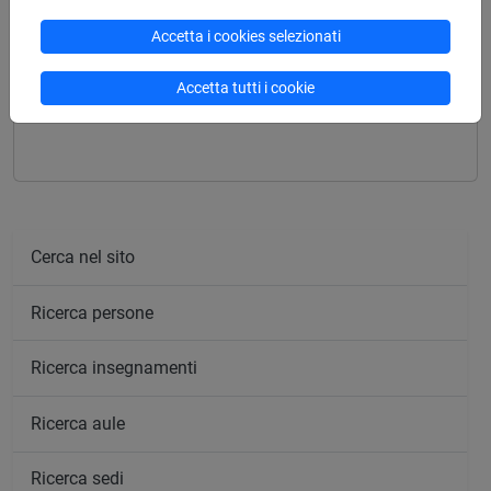
Struttura generale dell'insegnamento
Accetta i cookies selezionati
PUBLIC ECONOMICS
PUBLIC ECONOMICS
Accetta tutti i cookie
PUBLIC ECONOMICS - PRACTICE
Cerca nel sito
Ricerca persone
Ricerca insegnamenti
Ricerca aule
Ricerca sedi