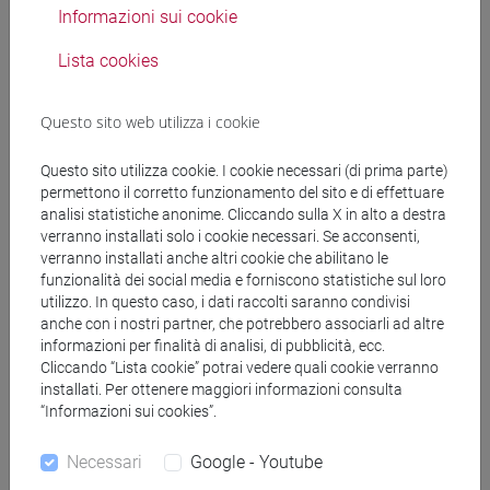
apprendimento attesi, riportati nelle sezioni
Informazioni sui cookie
relative, i contenuti del corso possono essere così
suddivisi:
Lista cookies
Parte teorica
- Introduzione.
Questo sito web utilizza i cookie
Descrizione programma, modalità d’esame e
bibliografia.
Questo sito utilizza cookie. I cookie necessari (di prima parte)
-Il progetto di conservazione
permettono il corretto funzionamento del sito e di effettuare
Definizione del progetto di conservazione nelle sue
analisi statistiche anonime. Cliccando sulla X in alto a destra
diverse fasi (dalla diagnostica al monitoraggio).
verranno installati solo i cookie necessari. Se acconsenti,
verranno installati anche altri cookie che abilitano le
Conoscenze necessarie per lo sviluppo del progetto
funzionalità dei social media e forniscono statistiche sul loro
(interdisciplinarità). Esempi
utilizzo. In questo caso, i dati raccolti saranno condivisi
-L’intervento di pulitura nell’architettura
anche con i nostri partner, che potrebbero associarli ad altre
Ripasso dei processi di degrado delle superfici
informazioni per finalità di analisi, di pubblicità, ecc.
architettoniche (incluse le superfici affrescate).
Cliccando “Lista cookie” potrai vedere quali cookie verranno
installati. Per ottenere maggiori informazioni consulta
Criteri di scelta dei metodi (cosa rimuovere).
“Informazioni sui cookies”.
Metodi fisici e meccanici (dalla rimozione
manuale, all’impiego di LASER). Metodi chimici
Necessari
Google - Youtube
(dall’impiego di acqua nebulizzata, agli impacchi