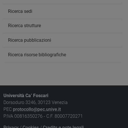
Ricerca sedi
Ricerca strutture
Ricerca pubblicazioni
Ricerca risorse bibliografiche
Università Ca’ Foscari
Dorsoduro 3246, 30123 Venezia
PEC
protocollo@pec.unive.it
P.IVA 00816350276 - C.F. 80007720271
Privacy
/
Cookies
/
Credits e note legali