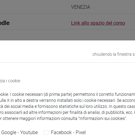
VENEZIA
odle
Link allo spazio del corso
chiudendo la finestra 
 corsi di laurea
zza i cookie
ookie. I cookie necessari (di prima parte) permettono il corretto funzionamen
la X in alto a destra verranno installati solo i cookie necessari. Se accons
non assegnato
- 60h Esercitazioni
tà dei social media e forniscono statistiche sul loro utilizzo. In questo cas
o associarli ad altre informazioni per finalità di analisi, di pubblicità, ecc
er ottenere maggiori informazioni consulta “Informazioni sui cookies”.
didattici
Google - Youtube
Facebook - Pixel