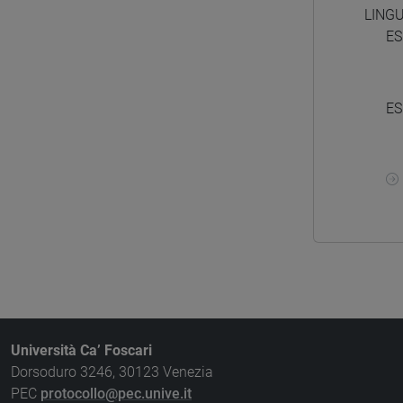
LING
ES
ES
Università Ca’ Foscari
Dorsoduro 3246, 30123 Venezia
PEC
protocollo@pec.unive.it