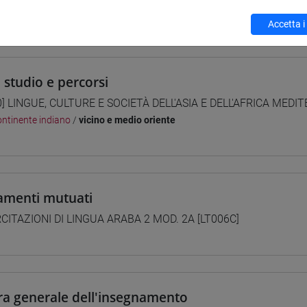
 su Moodle
Accetta i
i studio e percorsi
0] LINGUE, CULTURE E SOCIETÀ DELL'ASIA E DELL'AFRICA MEDI
ntinente indiano
/
vicino e medio oriente
amenti mutuati
CITAZIONI DI LINGUA ARABA 2 MOD. 2A [LT006C]
ra generale dell'insegnamento