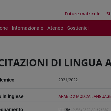
Future matricole
St
ione
Internazionale
Ateneo
Sostienici
CITAZIONI DI LINGUA 
demico
2021/2022
o in inglese
ARABIC 2 MOD.2A LANGUAGE
segnamento
LT006C
(AF:342370 AR:191750)