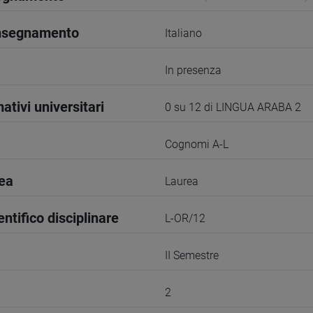
insegnamento
Italiano
In presenza
ativi universitari
0 su 12 di LINGUA ARABA 2
Cognomi A-L
rea
Laurea
entifico disciplinare
L-OR/12
II Semestre
2