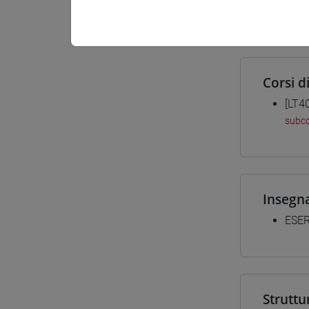
Materiali
Corsi d
[LT4
subco
Insegn
ESER
Struttu