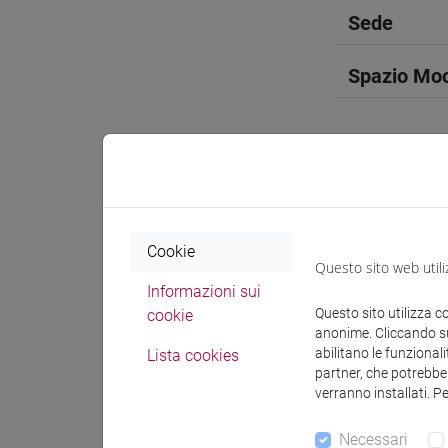
Sede
Spazio Mo
Docenti e
Cookie
Questo sito web utili
Docenti
Informazioni sui
Questo sito utilizza c
cookie
anonime. Cliccando sul
docente 
abilitano le funzionali
Lista cookies
partner, che potrebber
verranno installati. P
Materiali 
Necessari