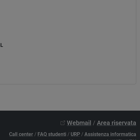
Z
-L
Z
Webmail
/
Area riservata
Call center
/
FAQ studenti
/
URP
/
Assistenza informatica