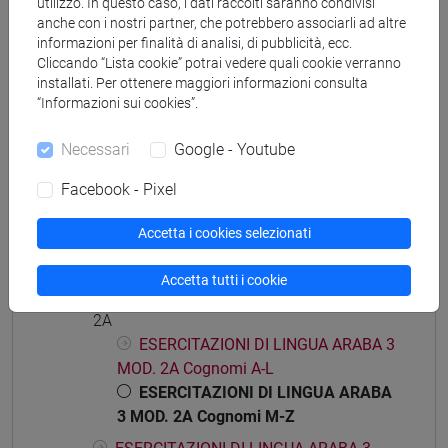
utilizzo. In questo caso, i dati raccolti saranno condivisi
anche con i nostri partner, che potrebbero associarli ad altre
Struttura generale dell'insegnamento
informazioni per finalità di analisi, di pubblicità, ecc.
Cliccando “Lista cookie” potrai vedere quali cookie verranno
LINGUA ARABA 3
installati. Per ottenere maggiori informazioni consulta
ESERCITAZIONI DI LINGUA ARABA 3 MOD.
“Informazioni sui cookies”.
1A
ESERCITAZIONI DI LINGUA ARABA 3
Necessari
Google - Youtube
MOD. 1A Cognomi A-L
Facebook - Pixel
ESERCITAZIONI DI LINGUA ARABA 3
MOD. 1A Cognomi M-Z
Accetta i cookies selezionati
ESERCITAZIONI DI LINGUA ARABA 3
MOD. 1B
Accetta tutti i cookie
ESERCITAZIONI DI LINGUA ARABA 3 MOD.
2A
ESERCITAZIONI DI LINGUA ARABA 3
MOD. 2A Cognomi A-L
ESERCITAZIONI DI LINGUA ARABA
3 MOD. 2A Cognomi M-Z