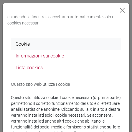
Esperti linguistici
chiudendo la finestra si accettano automaticamente solo i
HOSEINI Gassid
cookies necessari
- 30h Esercitazioni
Materiali didattici
Cookie
Informazioni sui cookie
Materiali su Moodle
Lista cookies
Questo sito web utilizza i cookie
Corsi di studio e percorsi
[LT40] LINGUE, CULTURE E SOCIETÀ DELL'ASIA
Questo sito utilizza cookie. I cookie necessari (di prima parte)
E DELL'AFRICA MEDITERRANEA - Laurea
permettono il corretto funzionamento del sito e di effettuare
analisi statistiche anonime. Cliccando sulla X in alto a destra
vicino e medio oriente
verranno installati solo i cookie necessari. Se acconsenti,
verranno installati anche altri cookie che abilitano le
funzionalità dei social media e forniscono statistiche sul loro