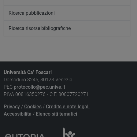
Ricerca pubblicazioni
Ricerca risorse bibliografiche
Università Ca’ Foscari
Dorsoduro 3246, 30123 Venezia
PEC
protocollo@pec.unive.it
P.IVA 00816350276 - C.F. 80007720271
Privacy
/
Cookies
/
Credits e note legali
Accessibilità
/
Elenco siti tematici