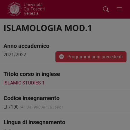
Università
Ca' Foscari
Venezia
ISLAMOLOGIA MOD.1
Anno accademico
2021/2022
Programmi anni precedenti
Titolo corso in inglese
ISLAMIC STUDIES 1
Codice insegnamento
LT7100
(AF:347998 AR:185696)
Lingua di insegnamento