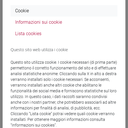
Docenti
Cookie
Informazioni sui cookie
SALATI Marco
- 30h Lezione
Lista cookies
Materiali didattici
Questo sito web utilizza i cookie
Materiali su Moodle
Questo sito utilizza cookie. I cookie necessari (di prima parte)
permettono il corretto funzionamento del sito e di effettuare
analisi statistiche anonime. Cliccando sulla X in alto a destra
verranno installati solo i cookie necessari. Se acconsenti,
Corsi di studio e percorsi
verranno installati anche altri cookie che abilitano le
funzionalità dei social media e forniscono statistiche sul loro
[LT40] LINGUE, CULTURE E SOCIETÀ DELL'ASIA
utilizzo. In questo caso, i dati raccolti saranno condivisi
E DELL'AFRICA MEDITERRANEA - Laurea
anche con i nostri partner, che potrebbero associarli ad altre
informazioni per finalità di analisi, di pubblicità, ecc.
subcontinente indiano
/
vicino e medio oriente
Cliccando “Lista cookie” potrai vedere quali cookie verranno
installati. Per ottenere maggiori informazioni consulta
“Informazioni sui cookies”.