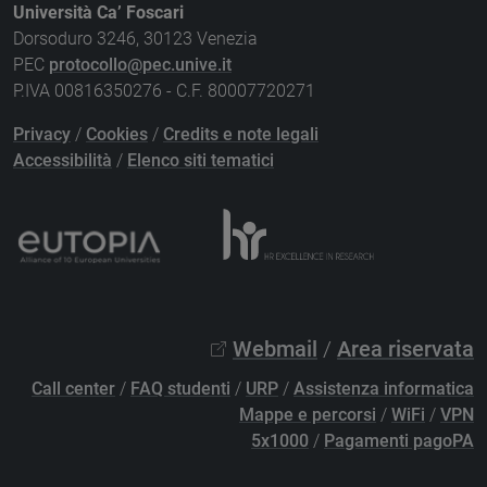
Università Ca’ Foscari
Dorsoduro 3246, 30123 Venezia
PEC
protocollo@pec.unive.it
P.IVA 00816350276 - C.F. 80007720271
Privacy
/
Cookies
/
Credits e note legali
Accessibilità
/
Elenco siti tematici
Webmail
/
Area riservata
Call center
/
FAQ studenti
/
URP
/
Assistenza informatica
Mappe e percorsi
/
WiFi
/
VPN
5x1000
/
Pagamenti pagoPA