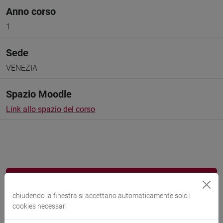
Anno corso
1
Sede
VENEZIA
Spazio Moodle
Link allo spazio del corso
Docenti e corsi di laurea
chiudendo la finestra si accettano automaticamente solo i
Programma
cookies necessari