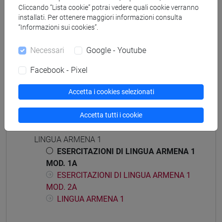
Cliccando “Lista cookie” potrai vedere quali cookie verranno
installati. Per ottenere maggiori informazioni consulta
“Informazioni sui cookies”.
Mutua da
Necessari
Google - Youtube
ESERCITAZIONI DI LINGUA ARMENA 1 MOD.
1A [LT005E]
Facebook - Pixel
Accetta i cookies selezionati
Accetta tutti i cookie
Struttura generale dell'insegnamento
LINGUA ARMENA 1
ESERCITAZIONI DI LINGUA ARMENA 1
MOD. 1A
ESERCITAZIONI DI LINGUA ARMENA 1
MOD. 2A
LINGUA ARMENA 1