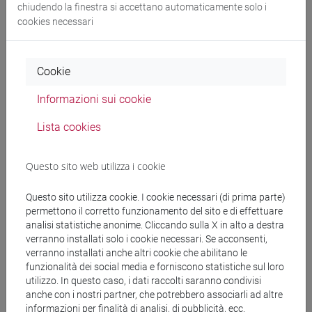
chiudendo la finestra si accettano automaticamente solo i
cookies necessari
Docenti
Cookie
HAROUTYUNIAN Sona
- 30h Esercitazioni
Informazioni sui cookie
Lista cookies
Materiali didattici
Questo sito web utilizza i cookie
Materiali su Moodle
Questo sito utilizza cookie. I cookie necessari (di prima parte)
permettono il corretto funzionamento del sito e di effettuare
analisi statistiche anonime. Cliccando sulla X in alto a destra
Corsi di studio e percorsi
verranno installati solo i cookie necessari. Se acconsenti,
verranno installati anche altri cookie che abilitano le
[LT40] LINGUE, CULTURE E SOCIETÀ DELL'ASIA
funzionalità dei social media e forniscono statistiche sul loro
E DELL'AFRICA MEDITERRANEA - Laurea
utilizzo. In questo caso, i dati raccolti saranno condivisi
cina
/
giappone
/
corea
/
vicino e medio oriente
anche con i nostri partner, che potrebbero associarli ad altre
informazioni per finalità di analisi, di pubblicità, ecc.