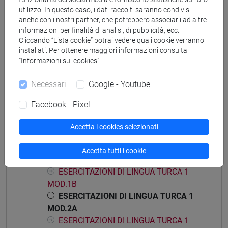
utilizzo. In questo caso, i dati raccolti saranno condivisi
anche con i nostri partner, che potrebbero associarli ad altre
informazioni per finalità di analisi, di pubblicità, ecc.
Mutua da
Cliccando “Lista cookie” potrai vedere quali cookie verranno
ESERCITAZIONI DI LINGUA TURCA 1 MOD.2A
installati. Per ottenere maggiori informazioni consulta
“Informazioni sui cookies”.
[LT0054]
Necessari
Google - Youtube
Facebook - Pixel
Struttura generale dell'insegnamento
Accetta i cookies selezionati
LINGUA TURCA 1
ESERCITAZIONI DI LINGUA TURCA 1
Accetta tutti i cookie
MOD.1A
ESERCITAZIONI DI LINGUA TURCA 1
MOD.1B
ESERCITAZIONI DI LINGUA TURCA 1
MOD.2A
ESERCITAZIONI DI LINGUA TURCA 1