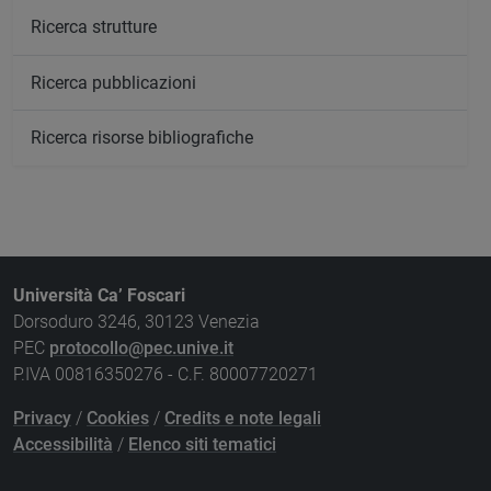
Ricerca strutture
Ricerca pubblicazioni
Ricerca risorse bibliografiche
Università Ca’ Foscari
Dorsoduro 3246, 30123 Venezia
PEC
protocollo@pec.unive.it
P.IVA 00816350276 - C.F. 80007720271
Privacy
/
Cookies
/
Credits e note legali
Accessibilità
/
Elenco siti tematici