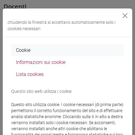
Docenti
chiudendo la finestra si accettano automaticamente solo i
OZKAN GURSES Meral
- 30h Esercitazioni
cookies necessari
Materiali didattici
Cookie
Materiali su Moodle
Informazioni sui cookie
Lista cookies
Corsi di studio e percorsi
Questo sito web utilizza i cookie
[LT40] LINGUE, CULTURE E SOCIETÀ DELL'ASIA
Questo sito utilizza cookie. I cookie necessari (di prima parte)
E DELL'AFRICA MEDITERRANEA - Laurea
permettono il corretto funzionamento del sito e di effettuare
cina
/
giappone
/
corea
/
subcontinente indiano
/
analisi statistiche anonime. Cliccando sulla X in alto a destra
vicino e medio oriente
verranno installati solo i cookie necessari. Se acconsenti,
verranno installati anche altri cookie che abilitano le
funzionalità dei social media e forniscono statistiche sul loro