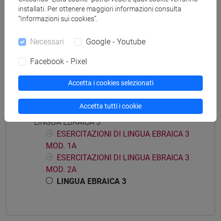
installati. Per ottenere maggiori informazioni consulta
“Informazioni sui cookies”.
Insegnamenti mutuati
Necessari
Google - Youtube
LINGUA EBRAICA 3 [LT007K]
Facebook - Pixel
Accetta i cookies selezionati
Struttura generale dell'insegnamento
Accetta tutti i cookie
LINGUA EBRAICA 3
ESERCITAZIONI DI LINGUA EBRAICA 3
MOD. 1A
ESERCITAZIONI DI LINGUA EBRAICA 3
MOD. 2A
LINGUA EBRAICA 3