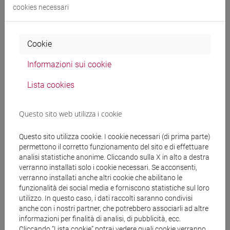
cookies necessari
Docenti
ROSSETTO Piera
Cookie
- 30h Lezione
Informazioni sui cookie
Materiali didattici
Lista cookies
Materiali su Moodle
Questo sito web utilizza i cookie
Questo sito utilizza cookie. I cookie necessari (di prima parte)
permettono il corretto funzionamento del sito e di effettuare
Corsi di studio e percorsi
analisi statistiche anonime. Cliccando sulla X in alto a destra
verranno installati solo i cookie necessari. Se acconsenti,
[LT40] LINGUE, CULTURE E SOCIETÀ DELL'ASIA
verranno installati anche altri cookie che abilitano le
E DELL'AFRICA MEDITERRANEA - Laurea
funzionalità dei social media e forniscono statistiche sul loro
vicino e medio oriente
/
medio oriente e africa
/
utilizzo. In questo caso, i dati raccolti saranno condivisi
anche con i nostri partner, che potrebbero associarli ad altre
eurasia
informazioni per finalità di analisi, di pubblicità, ecc.
Cliccando “Lista cookie” potrai vedere quali cookie verranno