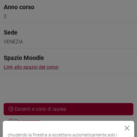
Anno corso
3
Sede
VENEZIA
Spazio Moodle
Link allo spazio del corso
Docenti e corsi di laurea
Programma
chiudendo la finestra si accettano automaticamente solo i