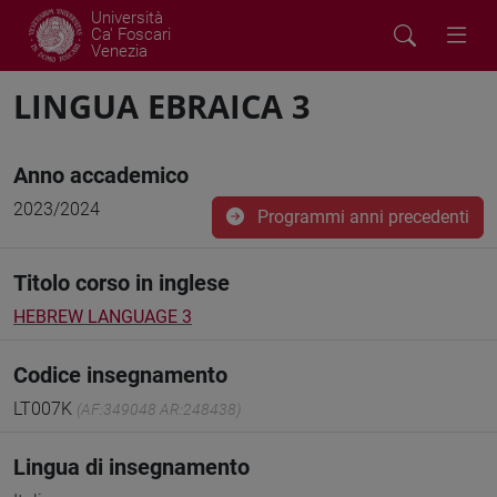
Università
Ca' Foscari
Venezia
LINGUA EBRAICA 3
Anno accademico
2023/2024
Programmi anni precedenti
Titolo corso in inglese
HEBREW LANGUAGE 3
Codice insegnamento
LT007K
(AF:349048 AR:248438)
Lingua di insegnamento