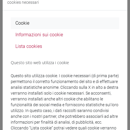
MANTOVAN Lara
- 30h Lezione
cookies necessari
Materiali didattici
Cookie
Informazioni sui cookie
Materiali su Moodle
Lista cookies
Questo sito web utilizza i cookie
Corsi di studio e percorsi
[LM5] SCIENZE DEL LINGUAGGIO - Laurea
Questo sito utilizza cookie. I cookie necessari (di prima parte)
magistrale (DM270)
permettono il corretto funzionamento del sito e di effettuare
scienze del linguaggio
analisi statistiche anonime. Cliccando sulla X in alto a destra
verranno installati solo i cookie necessari. Se acconsenti,
[LM7] INTERPRETARIATO E TRADUZIONE
verranno installati anche altri cookie che abilitano le
EDITORIALE, SETTORIALE - Laurea magistrale
funzionalità dei social media e forniscono statistiche sul loro
(DM270)
utilizzo. In questo caso, i dati raccolti saranno condivisi
inglese-spagnolo
anche con i nostri partner, che potrebbero associarli ad altre
informazioni per finalità di analisi, di pubblicità, ecc.
Cliccando “Lista cookie” potrai vedere quali cookie verranno