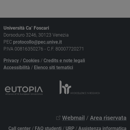
Università Ca’ Foscari
Dorsoduro 3246, 30123 Venezia
PEC
protocollo@pec.unive.it
P.IVA 00816350276 - C.F. 80007720271
Privacy
/
Cookies
/
Credits e note legali
Accessibilità
/
Elenco siti tematici
Webmail
/
Area riservata
Call center
/
FAQ studenti
/
URP
/
Assistenza informatica