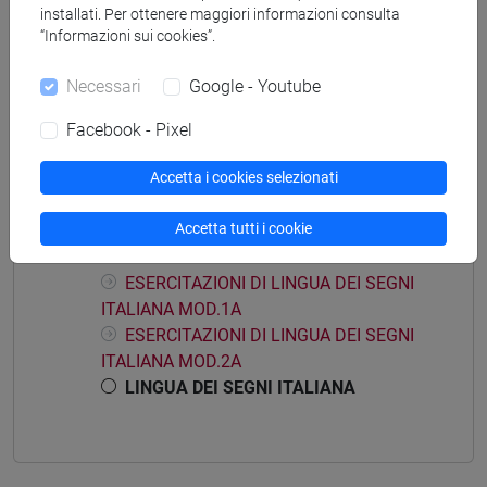
installati. Per ottenere maggiori informazioni consulta
“Informazioni sui cookies”.
Mutua da
Necessari
Google - Youtube
LINGUA DEI SEGNI ITALIANA [LM0016]
Facebook - Pixel
Accetta i cookies selezionati
Struttura generale dell'insegnamento
Accetta tutti i cookie
LINGUA DEI SEGNI ITALIANA
ESERCITAZIONI DI LINGUA DEI SEGNI
ITALIANA MOD.1A
ESERCITAZIONI DI LINGUA DEI SEGNI
ITALIANA MOD.2A
LINGUA DEI SEGNI ITALIANA