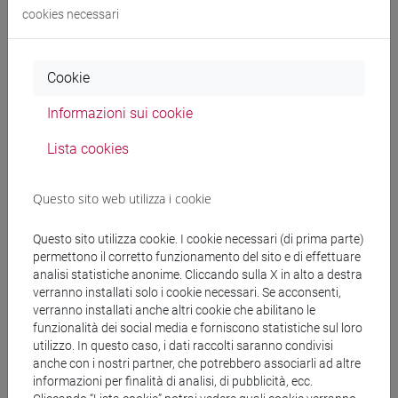
Docenti e corsi di laurea
cookies necessari
Programma
Cookie
Docenti
Informazioni sui cookie
Lista cookies
SALA Rita
- 30h Esercitazioni
Questo sito web utilizza i cookie
Materiali didattici
Questo sito utilizza cookie. I cookie necessari (di prima parte)
permettono il corretto funzionamento del sito e di effettuare
Materiali su Moodle
analisi statistiche anonime. Cliccando sulla X in alto a destra
verranno installati solo i cookie necessari. Se acconsenti,
verranno installati anche altri cookie che abilitano le
funzionalità dei social media e forniscono statistiche sul loro
Corsi di studio e percorsi
utilizzo. In questo caso, i dati raccolti saranno condivisi
anche con i nostri partner, che potrebbero associarli ad altre
[LM7] INTERPRETARIATO E TRADUZIONE
informazioni per finalità di analisi, di pubblicità, ecc.
EDITORIALE, SETTORIALE - Laurea magistrale