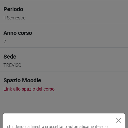
Periodo
II Semestre
Anno corso
2
Sede
TREVISO
Spazio Moodle
Link allo spazio del corso
chiudendo la finestra si accettano automaticamente solo i