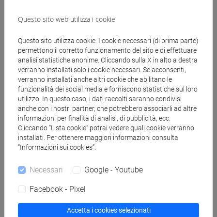
DE RUBEIS Flavia
- 30h Lezione
Questo sito web utilizza i cookie
Materiali didattici
Questo sito utilizza cookie. I cookie necessari (di prima parte)
permettono il corretto funzionamento del sito e di effettuare
analisi statistiche anonime. Cliccando sulla X in alto a destra
Materiali su Moodle
verranno installati solo i cookie necessari. Se acconsenti,
verranno installati anche altri cookie che abilitano le
funzionalità dei social media e forniscono statistiche sul loro
utilizzo. In questo caso, i dati raccolti saranno condivisi
Corsi di studio e percorsi
anche con i nostri partner, che potrebbero associarli ad altre
informazioni per finalità di analisi, di pubblicità, ecc.
[FT3] LETTERE - Laurea
Cliccando “Lista cookie” potrai vedere quali cookie verranno
scienze dell'antichità
installati. Per ottenere maggiori informazioni consulta
[FT5] STORIA - Laurea
“Informazioni sui cookies”.
percorso comune
Necessari
Google - Youtube
Facebook - Pixel
Insegnamenti mutuati
Accetta i cookies selezionati