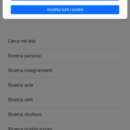
PALEOGRAFIA LATINA [FT0153]
Accetta tutti i cookie
Cerca nel sito
Ricerca persone
Ricerca insegnamenti
Ricerca aule
Ricerca sedi
Ricerca strutture
Ricerca pubblicazioni