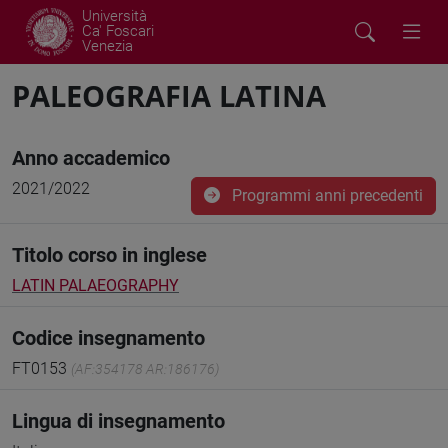
Università
Ca' Foscari
Venezia
PALEOGRAFIA LATINA
Anno accademico
2021/2022
Programmi anni precedenti
Titolo corso in inglese
LATIN PALAEOGRAPHY
Codice insegnamento
FT0153
(AF:354178 AR:186176)
Lingua di insegnamento