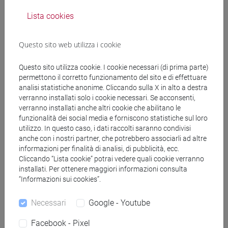
DE RUBEIS Flavia
- 30h Lezione
Lista cookies
Materiali didattici
Questo sito web utilizza i cookie
Materiali su Moodle
Questo sito utilizza cookie. I cookie necessari (di prima parte)
permettono il corretto funzionamento del sito e di effettuare
analisi statistiche anonime. Cliccando sulla X in alto a destra
verranno installati solo i cookie necessari. Se acconsenti,
verranno installati anche altri cookie che abilitano le
Corsi di studio e percorsi
funzionalità dei social media e forniscono statistiche sul loro
[FT1] CONSERVAZIONE E GESTIONE DEI BENI
utilizzo. In questo caso, i dati raccolti saranno condivisi
anche con i nostri partner, che potrebbero associarli ad altre
E DELLE ATTIVITÀ CULTURALI - Laurea
informazioni per finalità di analisi, di pubblicità, ecc.
archeologico
/
archeologico
Cliccando “Lista cookie” potrai vedere quali cookie verranno
[FT3] LETTERE - Laurea
installati. Per ottenere maggiori informazioni consulta
scienze dell'antichità
“Informazioni sui cookies”.
[FT5] STORIA - Laurea
storico - mediterraneo antico e medievale
/
Necessari
Google - Youtube
antropologico
/
archivistico bibliotecario
Facebook - Pixel