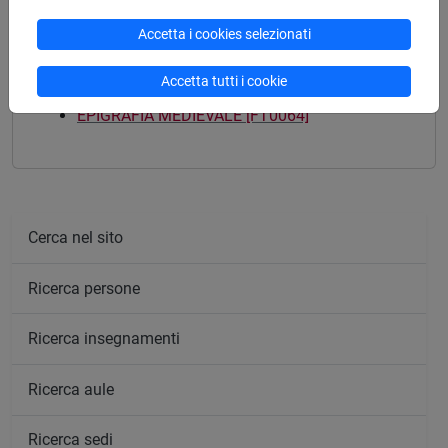
Accetta i cookies selezionati
Mutua da
Accetta tutti i cookie
EPIGRAFIA MEDIEVALE [FT0064]
Cerca nel sito
Ricerca persone
Ricerca insegnamenti
Ricerca aule
Ricerca sedi