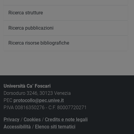
Ricerca strutture
Ricerca pubblicazioni
Ricerca risorse bibliografiche
Università Ca’ Foscari
Dorsoduro 3246, 30123 Venezia
PEC
protocollo@pec.unive.it
P.IVA 00816350276 - C.F. 80007720271
Privacy
/
Cookies
/
Credits e note legali
Accessibilità
/
Elenco siti tematici