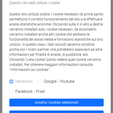
Questo sito web utilizza i cookie
Corsi di studio e percorsi
[CM5] SCIENZE AMBIENTALI - Laurea
Questo sito utilizza cookie. I cookie necessari (di prima parte)
magistrale (DM270)
permettono il corretto funzionamento del sito e di effettuare
analisi statistiche anonime. Cliccando sulla X in alto a destra
percorso comune
verranno installati solo i cookie necessari. Se acconsenti,
[CM60] CONSERVATION SCIENCE AND
verranno installati anche altri cookie che abilitano le
TECHNOLOGY FOR CULTURAL HERITAGE -
funzionalità dei social media e forniscono statistiche sul loro
Laurea magistrale (DM270)
utilizzo. In questo caso, i dati raccolti saranno condivisi
percorso comune
anche con i nostri partner, che potrebbero associarli ad altre
informazioni per finalità di analisi, di pubblicità, ecc.
[CM9] COMPUTER SCIENCE - Laurea
Cliccando “Lista cookie” potrai vedere quali cookie verranno
magistrale (DM270)
installati. Per ottenere maggiori informazioni consulta
percorso comune
“Informazioni sui cookies”.
Necessari
Google - Youtube
Facebook - Pixel
Insegnamenti mutuati
Accetta i cookies selezionati
COMPETENZE DI SOSTENIBILITA' [AM0001]