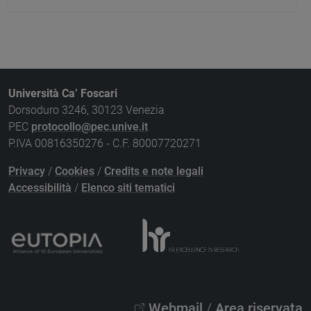
Università Ca’ Foscari
Dorsoduro 3246, 30123 Venezia
PEC
protocollo@pec.unive.it
P.IVA 00816350276 - C.F. 80007720271
Privacy
/
Cookies
/
Credits e note legali
Accessibilità
/
Elenco siti tematici
Webmail
/
Area riservata