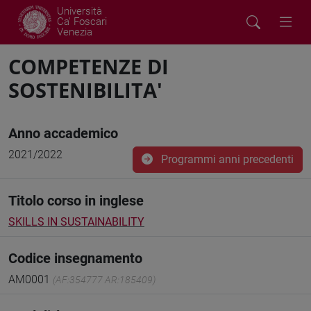
Università
Ca' Foscari
Venezia
COMPETENZE DI
SOSTENIBILITA'
Anno accademico
2021/2022
Programmi anni precedenti
Titolo corso in inglese
SKILLS IN SUSTAINABILITY
Codice insegnamento
AM0001
(AF:354777 AR:185409)