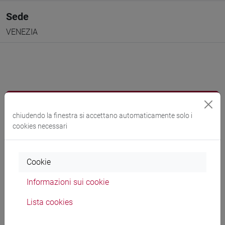
Sede
VENEZIA
Docenti e corsi di laurea
chiudendo la finestra si accettano automaticamente solo i
Programma
cookies necessari
Docenti
Cookie
Informazioni sui cookie
PRANOVI Fabio
- 1h STA
Lista cookies