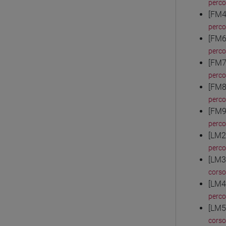
perc
[FM4
perc
[FM6
perc
[FM7
perc
[FM8
perc
[FM9
perc
[LM2
perc
[LM3
corso
[LM4
perc
[LM5
corso