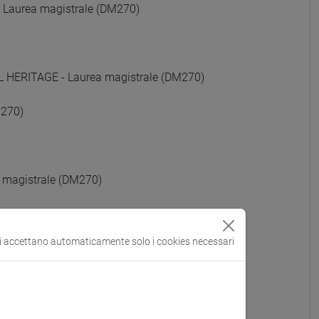
aurea magistrale (DM270)
ERITAGE - Laurea magistrale (DM270)
M270)
magistrale (DM270)
agistrale (DM270)
si accettano automaticamente solo i cookies necessari
strale (DM270)