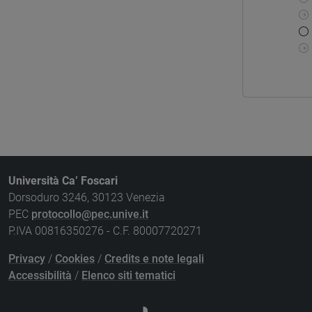
Università Ca’ Foscari
Dorsoduro 3246, 30123 Venezia
PEC
protocollo@pec.unive.it
P.IVA 00816350276 - C.F. 80007720271
Privacy
/
Cookies
/
Credits e note legali
Accessibilità
/
Elenco siti tematici