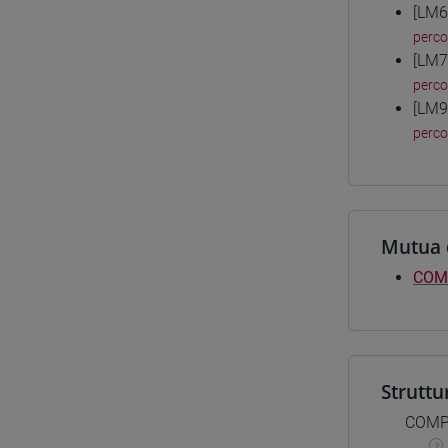
[LM6
perc
[LM7
perc
[LM9
perc
Mutua 
COM
Struttu
COMP