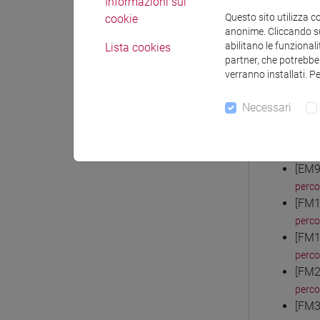
Informazioni sui
perc
Questo sito utilizza c
cookie
[EM3
anonime. Cliccando sul
abilitano le funzionali
Lista cookies
perc
partner, che potrebber
[EM4
verranno installati. P
perc
[EM6
Necessari
perc
[EM7
perc
[EM9
perc
[FM1
perc
[FM1
perc
[FM2
perc
[FM3