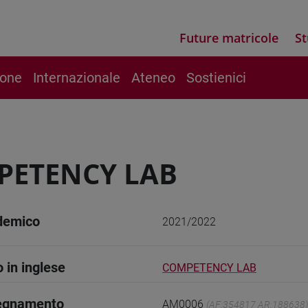
Future matricole
St
ione
Internazionale
Ateneo
Sostienici
PETENCY LAB
demico
2021/2022
o in inglese
COMPETENCY LAB
segnamento
AM0006
(AF:354817 AR:188638)