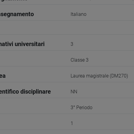
insegnamento
Italiano
ativi universitari
3
Classe 3
rea
Laurea magistrale (DM270)
entifico disciplinare
NN
3° Periodo
1