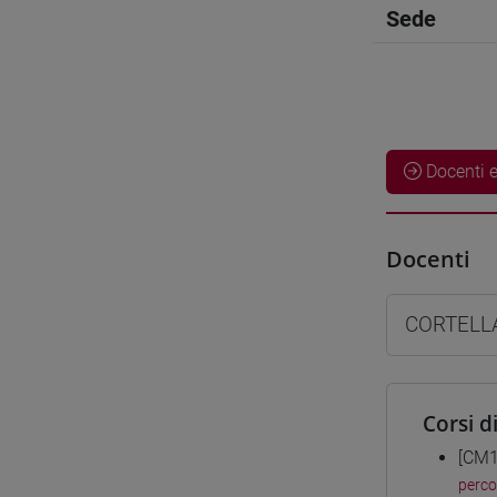
Sede
Docenti e
Docenti
CORTELL
Corsi d
[CM1
perc