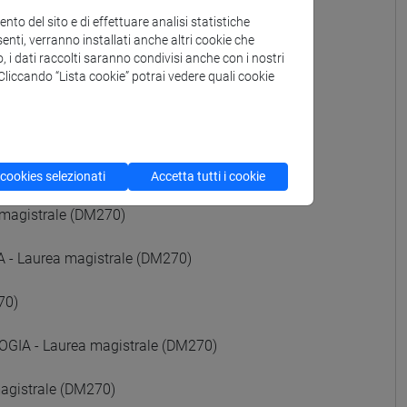
to del sito e di effettuare analisi statistiche
LI - Laurea magistrale (DM270)
enti, verranno installati anche altri cookie che
o, i dati raccolti saranno condivisi anche con i nostri
. Cliccando “Lista cookie” potrai vedere quali cookie
ale (DM270)
(DM270)
 cookies selezionati
Accetta tutti i cookie
magistrale (DM270)
 Laurea magistrale (DM270)
70)
GIA - Laurea magistrale (DM270)
gistrale (DM270)