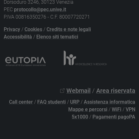
Dorsoduro 3246, 30123 Venezia
PEC
protocollo@pec.unive.it
P.IVA 00816350276 - C.F. 80007720271
Privacy
/
Cookies
/
Credits e note legali
Accessibilità
/
Elenco siti tematici
Webmail
/
Area riservata
Call center
/
FAQ studenti
/
URP
/
Assistenza informatica
Mappe e percorsi
/
WiFi
/
VPN
5x1000
/
Pagamenti pagoPA