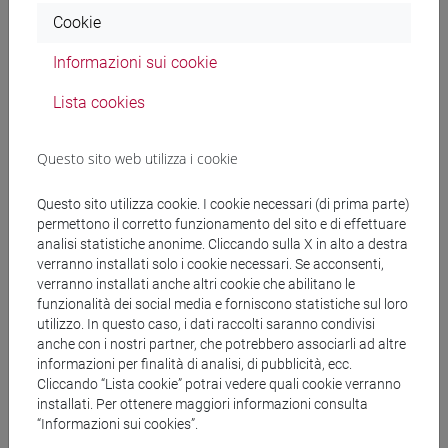
Docenti e corsi di laurea
Cookie
Programma
Informazioni sui cookie
Lista cookies
Docenti
Questo sito web utilizza i cookie
MALAVASI Stefano
- 48h Lezione
Questo sito utilizza cookie. I cookie necessari (di prima parte)
permettono il corretto funzionamento del sito e di effettuare
Materiali didattici
analisi statistiche anonime. Cliccando sulla X in alto a destra
verranno installati solo i cookie necessari. Se acconsenti,
verranno installati anche altri cookie che abilitano le
Materiali su Moodle
funzionalità dei social media e forniscono statistiche sul loro
utilizzo. In questo caso, i dati raccolti saranno condivisi
anche con i nostri partner, che potrebbero associarli ad altre
informazioni per finalità di analisi, di pubblicità, ecc.
Cliccando “Lista cookie” potrai vedere quali cookie verranno
Corsi di studio e percorsi
installati. Per ottenere maggiori informazioni consulta
“Informazioni sui cookies”.
[CT5] SCIENZE AMBIENTALI - Laurea