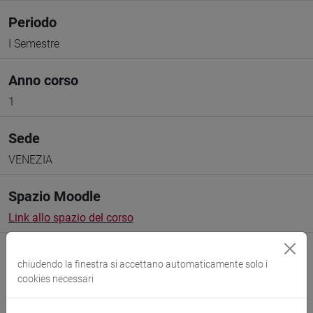
Periodo
I Semestre
Anno corso
1
Sede
VENEZIA
Spazio Moodle
Link allo spazio del corso
chiudendo la finestra si accettano automaticamente solo i
cookies necessari