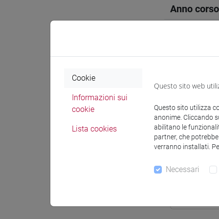
Anno corso
Sede
Spazio Mo
Cookie
Questo sito web utili
Informazioni sui
Questo sito utilizza c
cookie
anonime. Cliccando sul
Docenti e
abilitano le funzionali
Lista cookies
partner, che potrebber
verranno installati. P
Docenti
Necessari
CAPODAGL