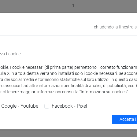
1
VENEZIA
chiudendo la finestra 
odle
Link allo spazio del corso
zza i cookie
ookie. I cookie necessari (di prima parte) permettono il corretto funzionamen
la X in alto a destra verranno installati solo i cookie necessari. Se accons
 corsi di laurea
Programma
tà dei social media e forniscono statistiche sul loro utilizzo. In questo cas
o associarli ad altre informazioni per finalità di analisi, di pubblicità, ecc
er ottenere maggiori informazioni consulta “Informazioni sui cookies”.
Google - Youtube
Facebook - Pixel
Accetta i
IO Gabriele
- 16h Lezione