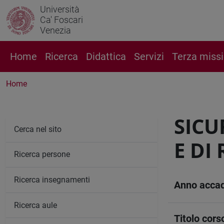
Università
Ca' Foscari
Venezia
Home
Ricerca
Didattica
Servizi
Terza miss
Home
SICU
Cerca nel sito
E DI
Ricerca persone
Ricerca insegnamenti
Anno acca
Ricerca aule
Titolo cors