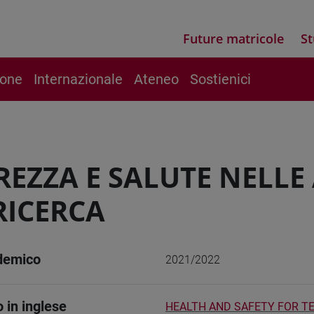
Future matricole
St
ione
Internazionale
Ateneo
Sostienici
REZZA E SALUTE NELLE
 RICERCA
demico
2021/2022
o in inglese
HEALTH AND SAFETY FOR T