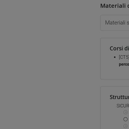
Materiali 
Materiali
Corsi d
[CT5
perc
Struttu
SICUR