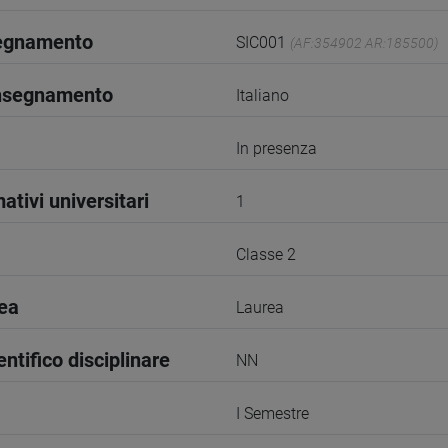
segnamento
SIC001
(AF:354902 AR:185500)
insegnamento
Italiano
In presenza
ativi universitari
1
Classe 2
rea
Laurea
entifico disciplinare
NN
I Semestre