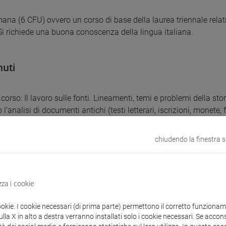
mana (6 CFU) ovvero un corso di base della laurea triennale rela
i richiede una buona conoscenza della lingua italiana.
uti
 corso: Il lavoro sulle fonti. Lineamenti, temi e problemi della st
 l'analisi di documenti antichi (testi letterari, iscrizioni, monete
i essenziali della storia politica, sociale, economica e religios
ro d'Occidente. Gli studenti non frequentanti studieranno le stes
chiudendo la finestra 
con la lettura di testi indicati in
ia.
zza i cookie
di riferimento
ookie. I cookie necessari (di prima parte) permettono il corretto funzionamen
la X in alto a destra verranno installati solo i cookie necessari. Se accons
 per studenti frequentanti (6 CFU):