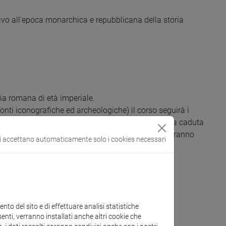
tivo all'epoca monarchica e repubblicana della storia
oria romana di età imperiale.
, fonti iconografiche ed archeologiche) il corso seguirà i
a del mondo romano dalla nascita del principato alla caduta
se tematiche e gli approfondimenti delle lezioni saranno
si accettano automaticamente solo i cookies necessari
to del sito e di effettuare analisi statistiche
enti, verranno installati anche altri cookie che