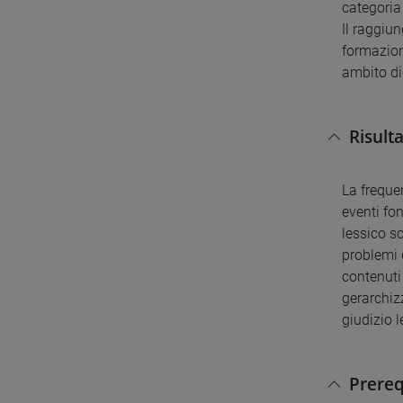
categoria
Il raggiun
formazion
ambito di
Risult
La frequen
eventi fon
lessico sc
problemi 
contenuti
gerarchiz
giudizio 
Prereq