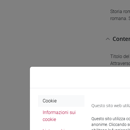
Storia ro
romana. S
Conten
Titolo del
Attraverso
lineament
dell'impe
sostituiti 
bibliograf
Cookie
Questo sito web utili
Testi 
Informazioni sui
Questo sito utilizza c
cookie
anonime. Cliccando sul
Programma