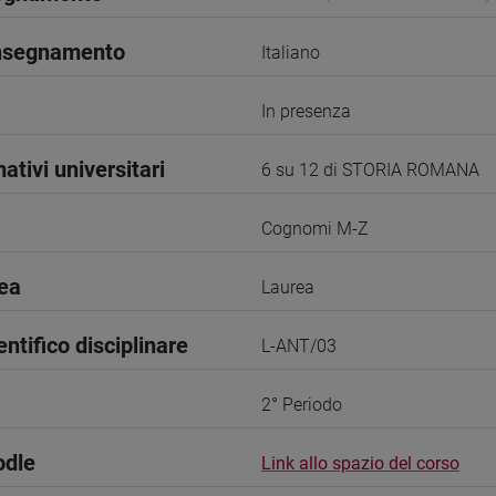
insegnamento
Italiano
In presenza
ativi universitari
6 su 12 di STORIA ROMANA
Cognomi M-Z
rea
Laurea
entifico disciplinare
L-ANT/03
2° Periodo
odle
Link allo spazio del corso