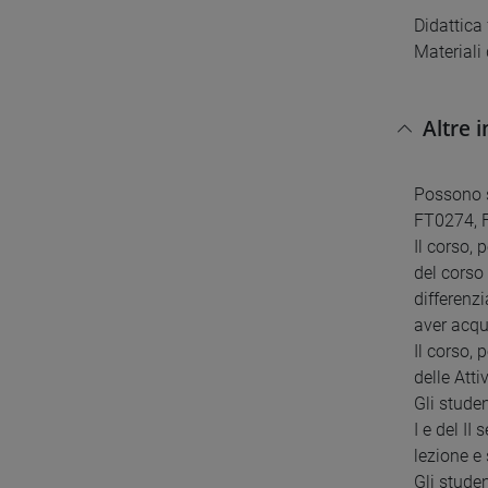
Didattica
Materiali
Altre 
Possono s
FT0274, 
Il corso, 
del corso
differenzi
aver acqu
Il corso, 
delle Atti
Gli studen
I e del I
lezione e 
Gli stude