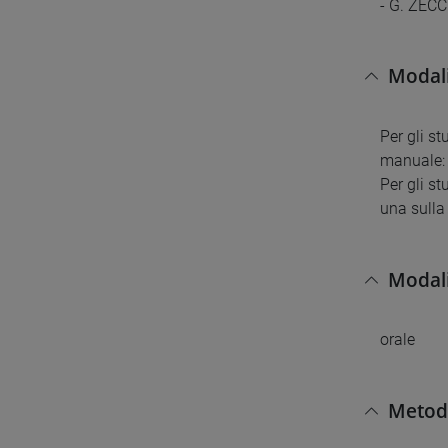
- G. ZECCH
Modali
Per gli s
manuale: s
Per gli s
una sulla
Modali
orale
Metodi