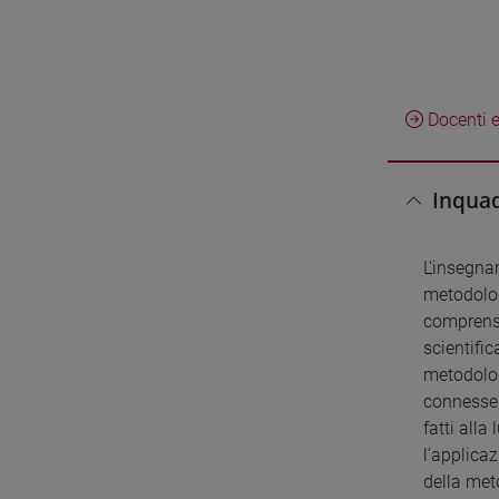
Docenti e
Inquad
L'insegnam
metodologi
comprensi
scientific
metodolog
connesse 
fatti alla
l’applica
della met