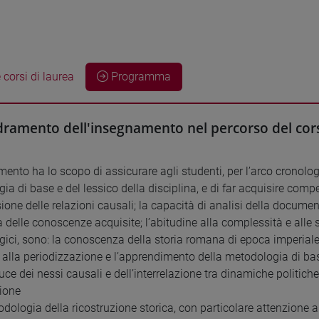
 corsi di laurea
Programma
ramento dell'insegnamento nel percorso del cors
ento ha lo scopo di assicurare agli studenti, per l’arco cronologi
a di base e del lessico della disciplina, e di far acquisire compe
one delle relazioni causali; la capacità di analisi della document
a delle conoscenze acquisite; l’abitudine alla complessità e alle s
ici, sono: la conoscenza della storia romana di epoca imperiale 
alla periodizzazione e l’apprendimento della metodologia di base
 luce dei nessi causali e dell’interrelazione tra dinamiche politiche,
zione
odologia della ricostruzione storica, con particolare attenzione a