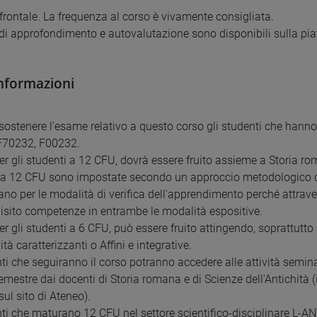
 frontale. La frequenza al corso è vivamente consigliata.
 di approfondimento e autovalutazione sono disponibili sulla pi
informazioni
ostenere l'esame relativo a questo corso gli studenti che hanno 
F70232, F00232.
per gli studenti a 12 CFU, dovrà essere fruito assieme a Storia ro
 a 12 CFU sono impostate secondo un approccio metodologico com
ano per le modalità di verifica dell'apprendimento perché attraver
isito competenze in entrambe le modalità espositive.
per gli studenti a 6 CFU, può essere fruito attingendo, soprattutto 
vità caratterizzanti o Affini e integrative.
ti che seguiranno il corso potranno accedere alle attività seminari
I semestre dai docenti di Storia romana e di Scienze dell'Antichit
sul sito di Ateneo).
nti che maturano 12 CFU nel settore scientifico-disciplinare L-A