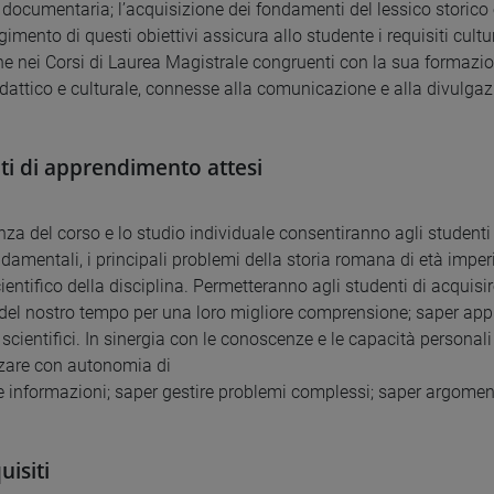
 documentaria; l’acquisizione dei fondamenti del lessico storico 
gimento di questi obiettivi assicura allo studente i requisiti cultu
e nei Corsi di Laurea Magistrale congruenti con la sua formazione
dattico e culturale, connesse alla comunicazione e alla divulgazi
ati di apprendimento attesi
za del corso e lo studio individuale consentiranno agli studenti d
damentali, i principali problemi della storia romana di età imper
ientifico della disciplina. Permetteranno agli studenti di acquisire
del nostro tempo per una loro migliore comprensione; saper appli
 scientifici. In sinergia con le conoscenze e le capacità personal
zare con autonomia di
le informazioni; saper gestire problemi complessi; saper argoment
uisiti