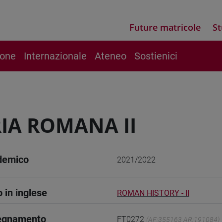
Future matricole
St
ione
Internazionale
Ateneo
Sostienici
IA ROMANA II
demico
2021/2022
o in inglese
ROMAN HISTORY - II
segnamento
FT0272
(AF:355163 AR:191084)