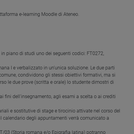
attaforma e-learning Moodle di Ateneo.
in piano di studi uno dei seguenti codici: FT0272,
mana I e verbalizzato in un'unica soluzione. Le due parti
une, condividono gli stessi obiettivi formativi, ma si
so le due prove (scritta e orale) lo studente dimostri di
ai fini dell'insegnamento, agli esami a scelta o ai crediti
ali e sostitutive di stage e tirocinio attivate nel corso del
à (il calendario degli appuntamenti verrà comunicato a
NT/03 (Storia romana e/o Epigrafia latina) potranno