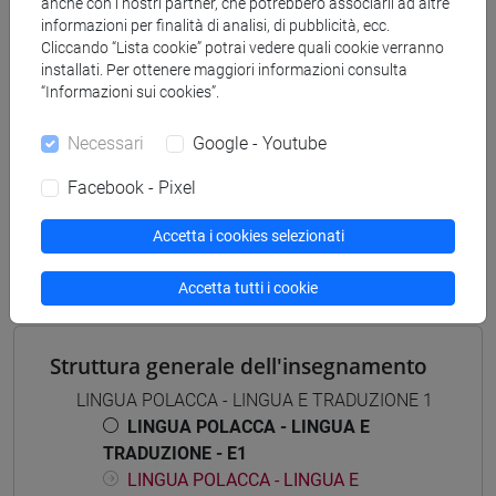
anche con i nostri partner, che potrebbero associarli ad altre
magistrale (DM270)
informazioni per finalità di analisi, di pubblicità, ecc.
Cliccando “Lista cookie” potrai vedere quali cookie verranno
scienze del linguaggio
installati. Per ottenere maggiori informazioni consulta
“Informazioni sui cookies”.
Necessari
Google - Youtube
Mutua da
Facebook - Pixel
LINGUA POLACCA - LINGUA E TRADUZIONE -
Accetta i cookies selezionati
E1 [LM002U]
Accetta tutti i cookie
Struttura generale dell'insegnamento
LINGUA POLACCA - LINGUA E TRADUZIONE 1
LINGUA POLACCA - LINGUA E
TRADUZIONE - E1
LINGUA POLACCA - LINGUA E