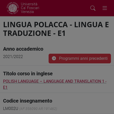
Università
Ca' Foscari
Venezia
LINGUA POLACCA - LINGUA E
TRADUZIONE - E1
Anno accademico
2021/2022
Programmi anni precedenti
Titolo corso in inglese
POLISH LANGUAGE – LANGUAGE AND TRANSLATION 1 -
E1
Codice insegnamento
LM002U
(AF:356090 AR:191462)