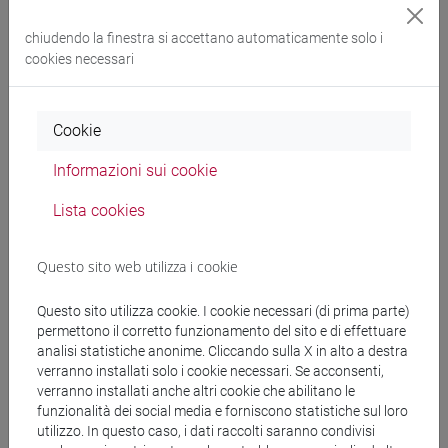
chiudendo la finestra si accettano automaticamente solo i
Docenti
cookies necessari
GOLATA Lidia Marzena
- 60h Esercitazioni
Cookie
Materiali didattici
Informazioni sui cookie
Lista cookies
Materiali su Moodle
Questo sito web utilizza i cookie
Questo sito utilizza cookie. I cookie necessari (di prima parte)
Corsi di studio e percorsi
permettono il corretto funzionamento del sito e di effettuare
[LM3] LINGUE E LETTERATURE EUROPEE,
analisi statistiche anonime. Cliccando sulla X in alto a destra
verranno installati solo i cookie necessari. Se acconsenti,
AMERICANE E POSTCOLONIALI - Laurea
verranno installati anche altri cookie che abilitano le
magistrale (DM270)
funzionalità dei social media e forniscono statistiche sul loro
letterature e culture
utilizzo. In questo caso, i dati raccolti saranno condivisi
[LM5] SCIENZE DEL LINGUAGGIO - Laurea