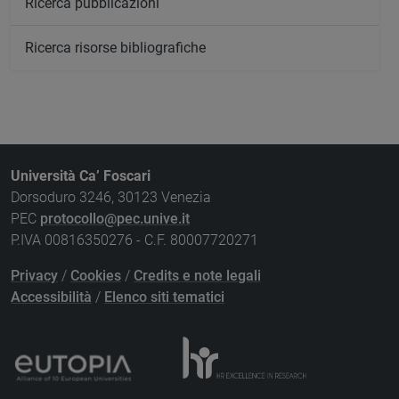
Ricerca pubblicazioni
Ricerca risorse bibliografiche
Università Ca’ Foscari
Dorsoduro 3246, 30123 Venezia
PEC
protocollo@pec.unive.it
P.IVA 00816350276 - C.F. 80007720271
Privacy
/
Cookies
/
Credits e note legali
Accessibilità
/
Elenco siti tematici