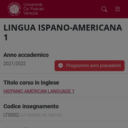
Università
Ca' Foscari
Venezia
LINGUA ISPANO-AMERICANA
1
Anno accademico
2021/2022
Programmi anni precedenti
Titolo corso in inglese
HISPANIC-AMERICAN LANGUAGE 1
Codice insegnamento
LT005Q
(AF:356833 AR:189196)