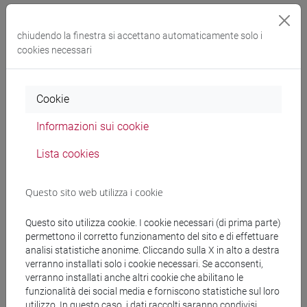
chiudendo la finestra si accettano automaticamente solo i
Docenti
cookies necessari
DEL BARRIO DE LA ROSA Florencio
- 30h
Cookie
Lezione
Informazioni sui cookie
Materiali didattici
Lista cookies
Materiali su Moodle
Questo sito web utilizza i cookie
Questo sito utilizza cookie. I cookie necessari (di prima parte)
permettono il corretto funzionamento del sito e di effettuare
Corsi di studio e percorsi
analisi statistiche anonime. Cliccando sulla X in alto a destra
verranno installati solo i cookie necessari. Se acconsenti,
[LT10] LINGUE, CIVILTÀ E SCIENZE DEL
verranno installati anche altri cookie che abilitano le
LINGUAGGIO - Laurea
funzionalità dei social media e forniscono statistiche sul loro
percorso comune
utilizzo. In questo caso, i dati raccolti saranno condivisi