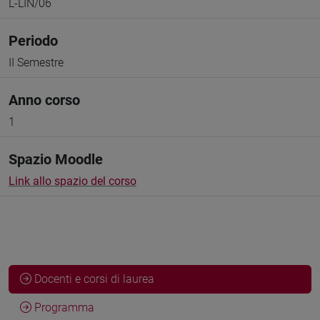
L-LIN/06
Periodo
II Semestre
Anno corso
1
Spazio Moodle
Link allo spazio del corso
Docenti e corsi di laurea
Programma