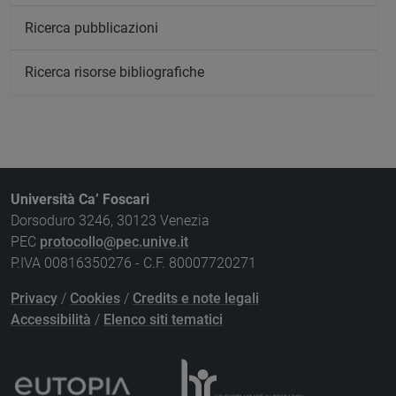
Ricerca pubblicazioni
Ricerca risorse bibliografiche
Università Ca’ Foscari
Dorsoduro 3246, 30123 Venezia
PEC
protocollo@pec.unive.it
P.IVA 00816350276 - C.F. 80007720271
Privacy
/
Cookies
/
Credits e note legali
Accessibilità
/
Elenco siti tematici