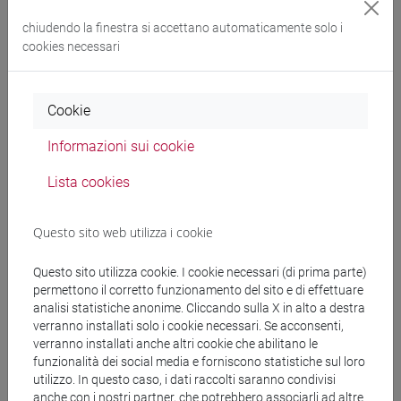
chiudendo la finestra si accettano automaticamente solo i
MELERO RODRIGUEZ Carlos Alberto
- 150h
cookies necessari
Esercitazioni
Cookie
Materiali didattici
Informazioni sui cookie
Materiali su Moodle
Lista cookies
Questo sito web utilizza i cookie
Corsi di studio e percorsi
Questo sito utilizza cookie. I cookie necessari (di prima parte)
[LT10] LINGUE, CIVILTÀ E SCIENZE DEL
permettono il corretto funzionamento del sito e di effettuare
analisi statistiche anonime. Cliccando sulla X in alto a destra
LINGUAGGIO - Laurea
verranno installati solo i cookie necessari. Se acconsenti,
percorso comune
verranno installati anche altri cookie che abilitano le
funzionalità dei social media e forniscono statistiche sul loro
utilizzo. In questo caso, i dati raccolti saranno condivisi
anche con i nostri partner, che potrebbero associarli ad altre