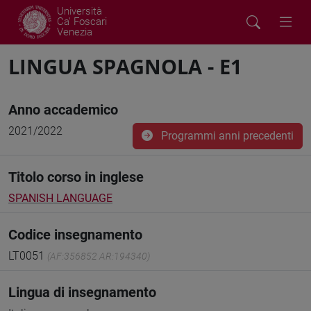
Università
Ca' Foscari
Venezia
LINGUA SPAGNOLA - E1
Anno accademico
2021/2022
Programmi anni precedenti
Titolo corso in inglese
SPANISH LANGUAGE
Codice insegnamento
LT0051
(AF:356852 AR:194340)
Lingua di insegnamento