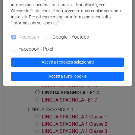
informazioni per finalità di analisi, di pubblicità, ecc.
Insegnamenti mutuati
Cliccando “Lista cookie” potrai vedere quali cookie verranno
installati. Per ottenere maggiori informazioni consulta
LINGUA SPAGNOLA - E [CT0425]
“Informazioni sui cookies”.
Necessari
Google - Youtube
Facebook - Pixel
Struttura generale dell'insegnamento
Accetta i cookies selezionati
LINGUA SPAGNOLA 1
LINGUA SPAGNOLA - E1
Accetta tutti i cookie
LINGUA SPAGNOLA - E1 A
LINGUA SPAGNOLA - E1 B
LINGUA SPAGNOLA - E1 C
LINGUA SPAGNOLA - E1 D
LINGUA SPAGNOLA 1
LINGUA SPAGNOLA 1 Classe 1
LINGUA SPAGNOLA 1 Classe 2
LINGUA SPAGNOLA 1 Classe 3