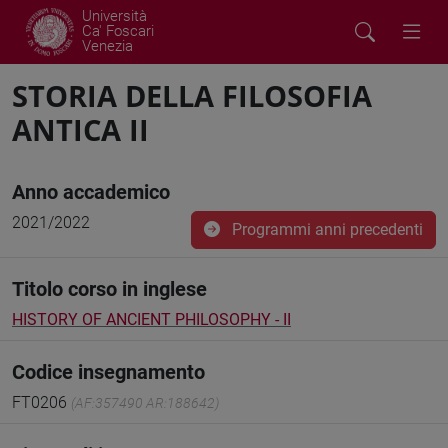
Università
Ca' Foscari
Venezia
STORIA DELLA FILOSOFIA
ANTICA II
Anno accademico
2021/2022
Programmi anni precedenti
Titolo corso in inglese
HISTORY OF ANCIENT PHILOSOPHY - II
Codice insegnamento
FT0206
(AF:357490 AR:188642)