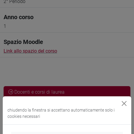
2° Periodo
Anno corso
1
Spazio Moodle
Link allo spazio del corso
Docenti e corsi di laurea
Programma
chiudendo la finestra si accettano automaticamente solo i
cookies necessari
Docenti