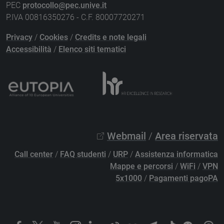
PEC
protocollo@pec.unive.it
P.IVA 00816350276 - C.F. 80007720271
Privacy
/
Cookies
/
Credits e note legali
Accessibilità
/
Elenco siti tematici
Webmail
/
Area riservata
Call center
/
FAQ studenti
/
URP
/
Assistenza informatica
Mappe e percorsi
/
WiFi
/
VPN
5x1000
/
Pagamenti pagoPA