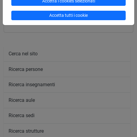
Accetta i cookies selezionati
STORIA DELLA FILOSOFIA ROMANA E TARDO
Accetta tutti i cookie
ANTICA [FT0412]
Cerca nel sito
Ricerca persone
Ricerca insegnamenti
Ricerca aule
Ricerca sedi
Ricerca strutture