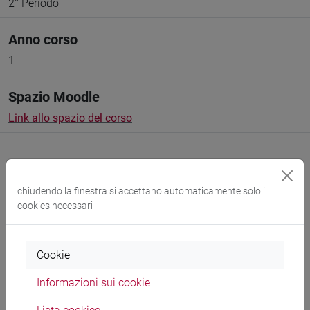
2° Periodo
Anno corso
1
Spazio Moodle
Link allo spazio del corso
chiudendo la finestra si accettano automaticamente solo i
cookies necessari
Docenti e corsi di laurea
Programma
Cookie
Informazioni sui cookie
Docenti