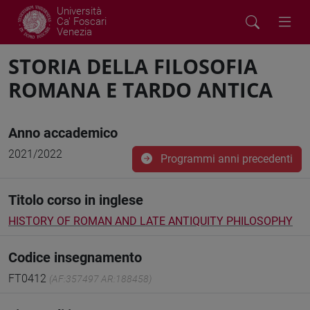
Università
Ca' Foscari
Venezia
STORIA DELLA FILOSOFIA
ROMANA E TARDO ANTICA
Anno accademico
2021/2022
Programmi anni precedenti
Titolo corso in inglese
HISTORY OF ROMAN AND LATE ANTIQUITY PHILOSOPHY
Codice insegnamento
FT0412
(AF:357497 AR:188458)