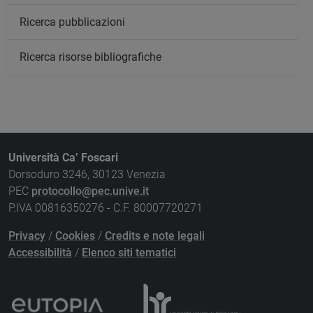
Ricerca pubblicazioni
Ricerca risorse bibliografiche
Università Ca’ Foscari
Dorsoduro 3246, 30123 Venezia
PEC
protocollo@pec.unive.it
P.IVA 00816350276 - C.F. 80007720271
Privacy
/
Cookies
/
Credits e note legali
Accessibilità
/
Elenco siti tematici