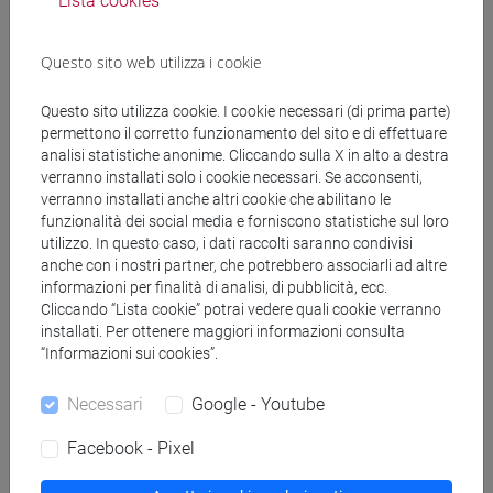
Lista cookies
MASO Stefano
- 30h Lezione
Questo sito web utilizza i cookie
Materiali didattici
Questo sito utilizza cookie. I cookie necessari (di prima parte)
permettono il corretto funzionamento del sito e di effettuare
analisi statistiche anonime. Cliccando sulla X in alto a destra
verranno installati solo i cookie necessari. Se acconsenti,
Materiali su Moodle
verranno installati anche altri cookie che abilitano le
funzionalità dei social media e forniscono statistiche sul loro
utilizzo. In questo caso, i dati raccolti saranno condivisi
anche con i nostri partner, che potrebbero associarli ad altre
Corsi di studio e percorsi
informazioni per finalità di analisi, di pubblicità, ecc.
Cliccando “Lista cookie” potrai vedere quali cookie verranno
[FT2] FILOSOFIA - Laurea
installati. Per ottenere maggiori informazioni consulta
filosofia
/
filosofia e storia
/
filosofia e scienze
“Informazioni sui cookies”.
umane
Necessari
Google - Youtube
Facebook - Pixel
Insegnamenti mutuati