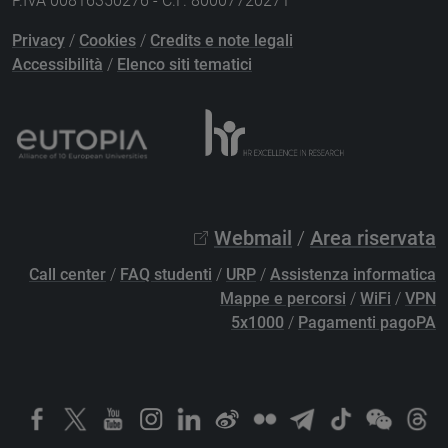
P.IVA 00816350276 - C.F. 80007720271
Privacy
/
Cookies
/
Credits e note legali
Accessibilità
/
Elenco siti tematici
Webmail
/
Area riservata
Call center
/
FAQ studenti
/
URP
/
Assistenza informatica
Mappe e percorsi
/
WiFi
/
VPN
5x1000
/
Pagamenti pagoPA