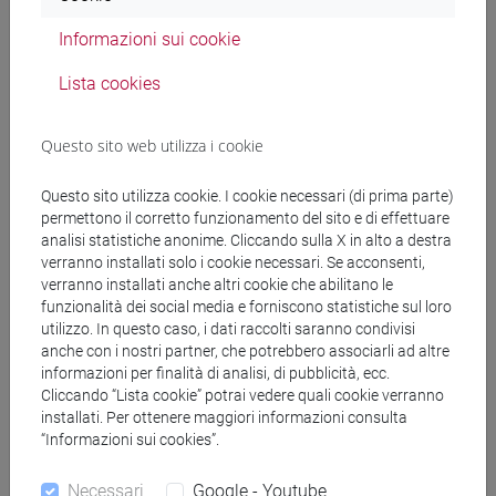
MARTIN Craig Edwin
- 30h Lezione
Informazioni sui cookie
Materiali didattici
Lista cookies
Materiali su Moodle
Questo sito web utilizza i cookie
Questo sito utilizza cookie. I cookie necessari (di prima parte)
permettono il corretto funzionamento del sito e di effettuare
Corsi di studio e percorsi
analisi statistiche anonime. Cliccando sulla X in alto a destra
verranno installati solo i cookie necessari. Se acconsenti,
[FT2] FILOSOFIA - Laurea
verranno installati anche altri cookie che abilitano le
filosofia e storia
/
filosofia e scienze umane
/
funzionalità dei social media e forniscono statistiche sul loro
utilizzo. In questo caso, i dati raccolti saranno condivisi
filosofia
anche con i nostri partner, che potrebbero associarli ad altre
informazioni per finalità di analisi, di pubblicità, ecc.
Cliccando “Lista cookie” potrai vedere quali cookie verranno
installati. Per ottenere maggiori informazioni consulta
“Informazioni sui cookies”.
Mutua da
Necessari
Google - Youtube
HISTORY OF SCIENCE I [FT0498]