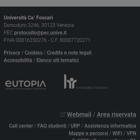
Università Ca’ Foscari
Dorsoduro 3246, 30123 Venezia
PEC
protocollo@pec.unive.it
P.IVA 00816350276 - C.F. 80007720271
Privacy
/
Cookies
/
Credits e note legali
Accessibilità
/
Elenco siti tematici
Webmail
/
Area riservata
Call center
/
FAQ studenti
/
URP
/
Assistenza informatica
Mappe e percorsi
/
WiFi
/
VPN