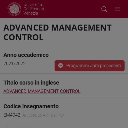
Università
Ca' Foscari
Venezia
ADVANCED MANAGEMENT
CONTROL
Anno accademico
2021/2022
Programmi anni precedenti
Titolo corso in inglese
ADVANCED MANAGEMENT CONTROL
Codice insegnamento
EM4042
(AF:358035 AR:189116)