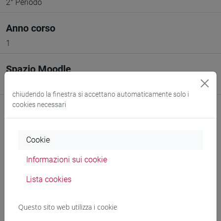
2° Periodo
Anno corso
1
Spazio Moodle
Link allo spazio del corso
chiudendo la finestra si accettano automaticamente solo i
cookies necessari
Cookie
Docenti e corsi di laurea
Informazioni sui cookie
Programma
Lista cookies
Questo sito web utilizza i cookie
Docenti