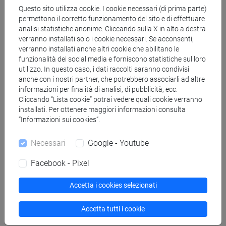
Questo sito utilizza cookie. I cookie necessari (di prima parte)
FASAN Marco
- 30h Lezione
permettono il corretto funzionamento del sito e di effettuare
analisi statistiche anonime. Cliccando sulla X in alto a destra
verranno installati solo i cookie necessari. Se acconsenti,
verranno installati anche altri cookie che abilitano le
Materiali didattici
funzionalità dei social media e forniscono statistiche sul loro
utilizzo. In questo caso, i dati raccolti saranno condivisi
anche con i nostri partner, che potrebbero associarli ad altre
Materiali su Moodle
informazioni per finalità di analisi, di pubblicità, ecc.
Cliccando “Lista cookie” potrai vedere quali cookie verranno
installati. Per ottenere maggiori informazioni consulta
“Informazioni sui cookies”.
Corsi di studio e percorsi
Necessari
Google - Youtube
[EM13] MANAGEMENT - Laurea magistrale
(DM270)
Facebook - Pixel
innovation and marketing
Accetta i cookies selezionati
Accetta tutti i cookie