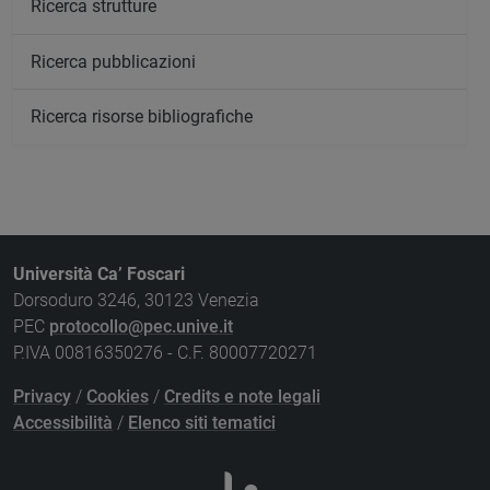
Ricerca strutture
Ricerca pubblicazioni
Ricerca risorse bibliografiche
Università Ca’ Foscari
Dorsoduro 3246, 30123 Venezia
PEC
protocollo@pec.unive.it
P.IVA 00816350276 - C.F. 80007720271
Privacy
/
Cookies
/
Credits e note legali
Accessibilità
/
Elenco siti tematici