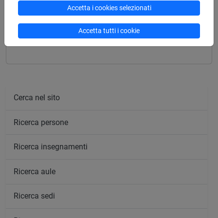
Accetta i cookies selezionati
Insegnamenti mutuati
Accetta tutti i cookie
MISURAZIONE DEL RISCHIO [EM5012]
Cerca nel sito
Ricerca persone
Ricerca insegnamenti
Ricerca aule
Ricerca sedi