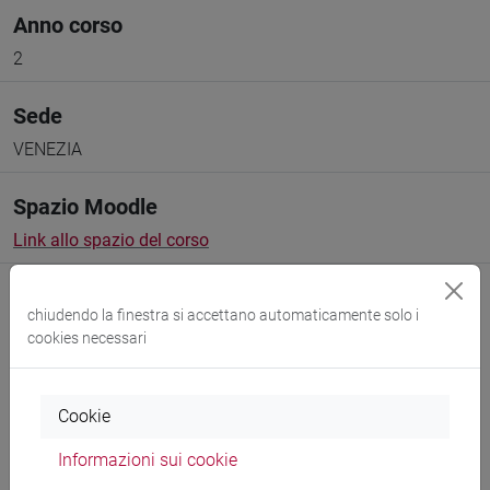
Anno corso
2
Sede
VENEZIA
Spazio Moodle
Link allo spazio del corso
chiudendo la finestra si accettano automaticamente solo i
cookies necessari
Docenti e corsi di laurea
Cookie
Programma
Informazioni sui cookie