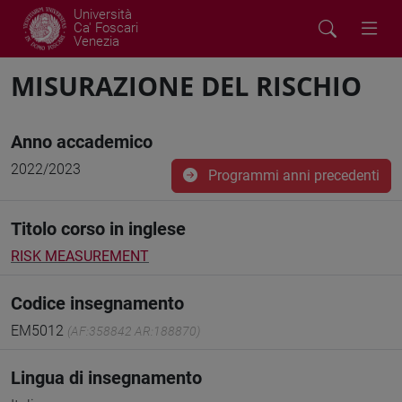
Università
Ca' Foscari
Venezia
MISURAZIONE DEL RISCHIO
Anno accademico
2022/2023
Programmi anni precedenti
Titolo corso in inglese
RISK MEASUREMENT
Codice insegnamento
EM5012
(AF:358842 AR:188870)
Lingua di insegnamento