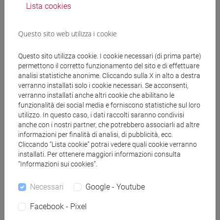
Lista cookies
Docenti
Questo sito web utilizza i cookie
GIACOMELLI Andrea
- 30h Lezione
Questo sito utilizza cookie. I cookie necessari (di prima parte)
permettono il corretto funzionamento del sito e di effettuare
Materiali didattici
analisi statistiche anonime. Cliccando sulla X in alto a destra
verranno installati solo i cookie necessari. Se acconsenti,
verranno installati anche altri cookie che abilitano le
Materiali su Moodle
funzionalità dei social media e forniscono statistiche sul loro
utilizzo. In questo caso, i dati raccolti saranno condivisi
anche con i nostri partner, che potrebbero associarli ad altre
informazioni per finalità di analisi, di pubblicità, ecc.
Cliccando “Lista cookie” potrai vedere quali cookie verranno
Corsi di studio e percorsi
installati. Per ottenere maggiori informazioni consulta
[EM20] ECONOMIA E FINANZA - Laurea
“Informazioni sui cookies”.
magistrale (DM270)
Necessari
Google - Youtube
economia e finanza
/
percorso comune
Facebook - Pixel