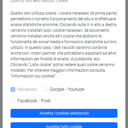
Questo sito web utilizza i cookie
Questo sito utilizza cookie. I cookie necessari (di prima parte)
Docenti
permettono il corretto funzionamento del sito e di effettuare
analisi statistiche anonime. Cliccando sulla X in alto a destra
verranno installati solo i cookie necessari. Se acconsenti,
PERULLI Adalberto
- 30h Lezione
verranno installati anche altri cookie che abilitano le
funzionalità dei social media e forniscono statistiche sul loro
utilizzo. In questo caso, i dati raccolti saranno condivisi
Materiali didattici
anche con i nostri partner, che potrebbero associarli ad altre
informazioni per finalità di analisi, di pubblicità, ecc.
Cliccando “Lista cookie” potrai vedere quali cookie verranno
Materiali su Moodle
installati. Per ottenere maggiori informazioni consulta
“Informazioni sui cookies”.
Necessari
Google - Youtube
Corsi di studio e percorsi
Facebook - Pixel
[ET4] ECONOMIA E COMMERCIO - Laurea
economia e commercio
Accetta i cookies selezionati
Accetta tutti i cookie