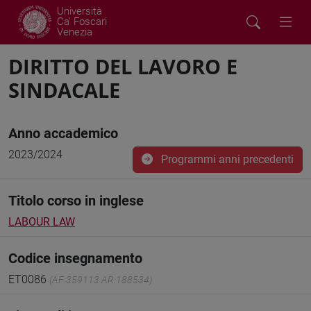
Università
Ca' Foscari
Venezia
DIRITTO DEL LAVORO E
SINDACALE
Anno accademico
2023/2024
Programmi anni precedenti
Titolo corso in inglese
LABOUR LAW
Codice insegnamento
ET0086
(AF:359113 AR:188534)