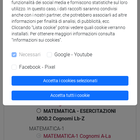
funzionalità dei social media e forniscono statistiche sul loro
utilizzo. In questo caso, i dati raccolti saranno condivisi
anche con i nostri partner, che potrebbero associarli ad altre
informazioni per finalità di analisi, di pubblicità, ecc.
Cliccando “Lista cookie” potrai vedere quali cookie verranno
Struttura generale dell'insegnamento
installati. Per ottenere maggiori informazioni consulta
“Informazioni sui cookies”.
MATEMATICA
MATEMATICA - ESERCITAZIONI MOD.1
Necessari
Google - Youtube
MATEMATICA - ESERCITAZIONI
MOD.1 Cognomi A-La
Facebook - Pixel
MATEMATICA - ESERCITAZIONI
MOD.1 Cognomi Lb-Z
Accetta i cookies selezionati
MATEMATICA - ESERCITAZIONI MOD.2
Accetta tutti i cookie
MATEMATICA - ESERCITAZIONI
MOD.2 Cognomi A-La
MATEMATICA - ESERCITAZIONI
MOD.2 Cognomi Lb-Z
MATEMATICA-1
MATEMATICA-1 Cognomi A-La