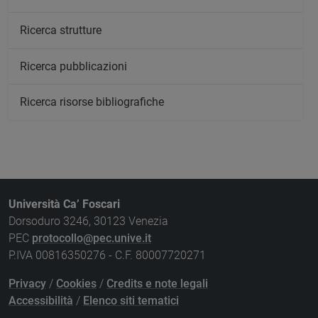
Ricerca strutture
Ricerca pubblicazioni
Ricerca risorse bibliografiche
Università Ca’ Foscari
Dorsoduro 3246, 30123 Venezia
PEC
protocollo@pec.unive.it
P.IVA 00816350276 - C.F. 80007720271
Privacy
/
Cookies
/
Credits e note legali
Accessibilità
/
Elenco siti tematici