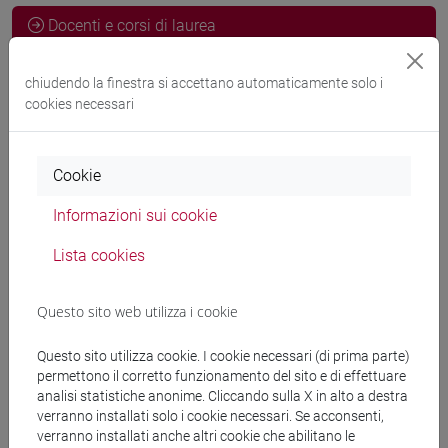
Docenti e corsi di laurea
chiudendo la finestra si accettano automaticamente solo i
Docenti
cookies necessari
DE NADAI Giuseppe
- 10h Esercitazioni
Cookie
Informazioni sui cookie
Materiali didattici
Lista cookies
Materiali su Moodle
Questo sito web utilizza i cookie
Questo sito utilizza cookie. I cookie necessari (di prima parte)
Corsi di studio e percorsi
permettono il corretto funzionamento del sito e di effettuare
analisi statistiche anonime. Cliccando sulla X in alto a destra
[ET4] ECONOMIA E COMMERCIO - Laurea
verranno installati solo i cookie necessari. Se acconsenti,
economia e commercio
verranno installati anche altri cookie che abilitano le