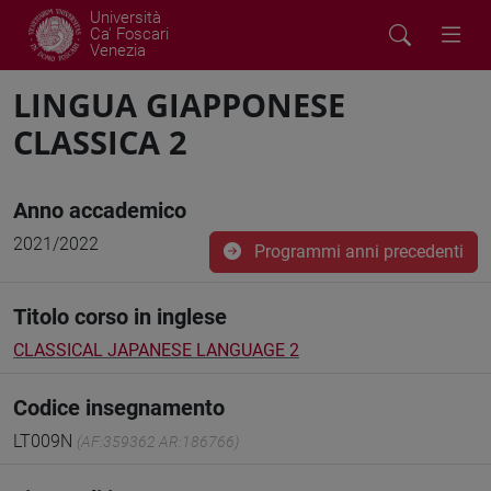
Università
Ca' Foscari
Venezia
LINGUA GIAPPONESE
CLASSICA 2
Anno accademico
2021/2022
Programmi anni precedenti
Titolo corso in inglese
CLASSICAL JAPANESE LANGUAGE 2
Codice insegnamento
LT009N
(AF:359362 AR:186766)