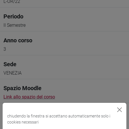
L-OR/22
Periodo
II Semestre
Anno corso
3
Sede
VENEZIA
Spazio Moodle
Link allo spazio del corso
chiudendo la finestra si accettano automaticamente solo i
cookies necessari