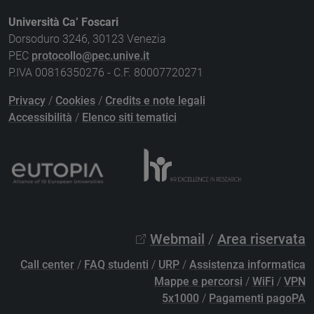
Università Ca’ Foscari
Dorsoduro 3246, 30123 Venezia
PEC
protocollo@pec.unive.it
P.IVA 00816350276 - C.F. 80007720271
Privacy
/
Cookies
/
Credits e note legali
Accessibilità
/
Elenco siti tematici
Webmail
/
Area riservata
Call center
/
FAQ studenti
/
URP
/
Assistenza informatica
Mappe e percorsi
/
WiFi
/
VPN
5x1000
/
Pagamenti pagoPA