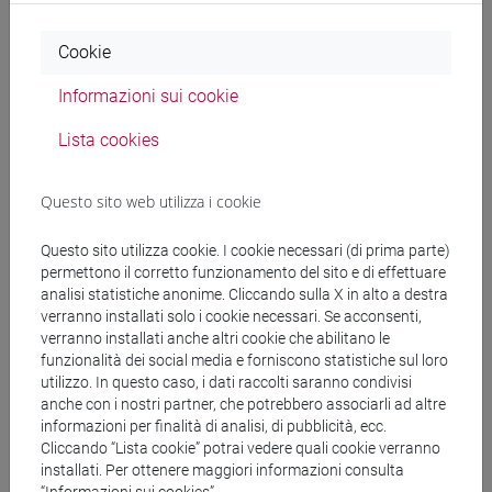
Docenti e corsi di laurea
Cookie
Programma
Informazioni sui cookie
Lista cookies
Docenti
Questo sito web utilizza i cookie
CALVETTI Paolo
- 30h Lezione
Questo sito utilizza cookie. I cookie necessari (di prima parte)
permettono il corretto funzionamento del sito e di effettuare
Materiali didattici
analisi statistiche anonime. Cliccando sulla X in alto a destra
verranno installati solo i cookie necessari. Se acconsenti,
verranno installati anche altri cookie che abilitano le
Materiali su Moodle
funzionalità dei social media e forniscono statistiche sul loro
utilizzo. In questo caso, i dati raccolti saranno condivisi
anche con i nostri partner, che potrebbero associarli ad altre
informazioni per finalità di analisi, di pubblicità, ecc.
Cliccando “Lista cookie” potrai vedere quali cookie verranno
Corsi di studio e percorsi
installati. Per ottenere maggiori informazioni consulta