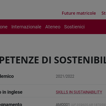
Future matricole
St
ione
Internazionale
Ateneo
Sostienici
ETENZE DI SOSTENIBIL
demico
2021/2022
o in inglese
SKILLS IN SUSTAINABILITY
segnamento
AM0001
(AF:359605 AR:187059)