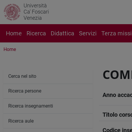
Università
Ca' Foscari
Venezia
Home
Ricerca
Didattica
Servizi
Terza miss
Home
COMP
Cerca nel sito
Ricerca persone
Anno acca
Ricerca insegnamenti
Titolo cors
Ricerca aule
Codice in