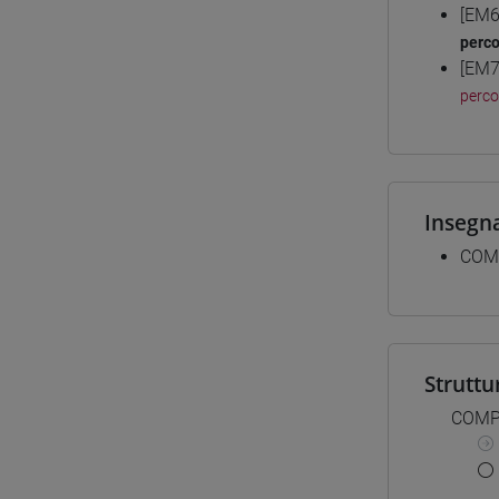
[EM6
perc
[EM7
perc
Insegn
COMP
Struttu
COMPE