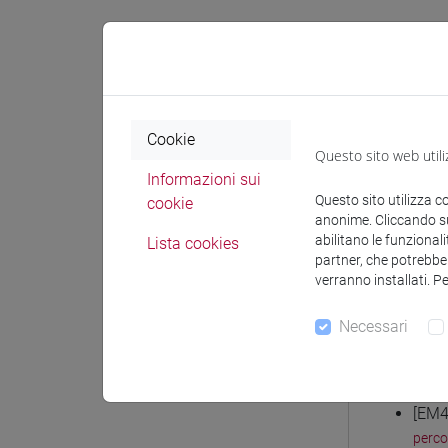
Docenti e
Cookie
Questo sito web utili
Informazioni sui
Docenti
Questo sito utilizza c
cookie
anonime. Cliccando sul
abilitano le funzionali
STOCCHE
Lista cookies
partner, che potrebber
verranno installati. P
Necessari
Corsi d
[EM1
perc
[EM4
perc