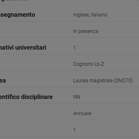
insegnamento
Inglese, italiano
In presenza
ativi universitari
1
Cognomi Lb-Z
rea
Laurea magistrale (DM270)
entifico disciplinare
NN
Annuale
1