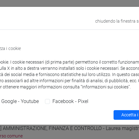
chiudendo la finestra 
 corsi di laurea
Programma
zza i cookie
ookie. I cookie necessari (di prima parte) permettono il corretto funzionamen
la X in alto a destra verranno installati solo i cookie necessari. Se accons
tà dei social media e forniscono statistiche sul loro utilizzo. In questo cas
TTI Andrea
- 1h Lezione
o associarli ad altre informazioni per finalità di analisi, di pubblicità, ecc
er ottenere maggiori informazioni consulta “Informazioni sui cookies”.
Google - Youtube
Facebook - Pixel
i studio e percorsi
3] MANAGEMENT - Laurea magistrale (DM270)
Accetta i
orso comune
] AMMINISTRAZIONE, FINANZA E CONTROLLO - Laurea magistr
orso comune