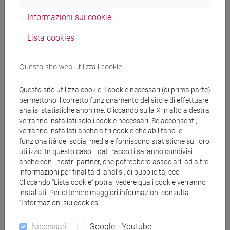
Informazioni sui cookie
Docenti
Lista cookies
SIMEONI Marta
- 48h Lezione
Questo sito web utilizza i cookie
Questo sito utilizza cookie. I cookie necessari (di prima parte)
Materiali didattici
permettono il corretto funzionamento del sito e di effettuare
analisi statistiche anonime. Cliccando sulla X in alto a destra
verranno installati solo i cookie necessari. Se acconsenti,
Materiali su Moodle
verranno installati anche altri cookie che abilitano le
funzionalità dei social media e forniscono statistiche sul loro
utilizzo. In questo caso, i dati raccolti saranno condivisi
anche con i nostri partner, che potrebbero associarli ad altre
Corsi di studio e percorsi
informazioni per finalità di analisi, di pubblicità, ecc.
Cliccando “Lista cookie” potrai vedere quali cookie verranno
[CT3] INFORMATICA - Laurea
installati. Per ottenere maggiori informazioni consulta
percorso comune
“Informazioni sui cookies”.
Necessari
Google - Youtube