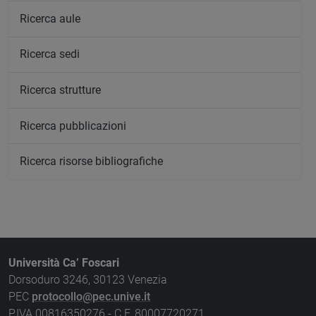
Ricerca aule
Ricerca sedi
Ricerca strutture
Ricerca pubblicazioni
Ricerca risorse bibliografiche
Università Ca’ Foscari
Dorsoduro 3246, 30123 Venezia
PEC
protocollo@pec.unive.it
P.IVA 00816350276 - C.F. 80007720271