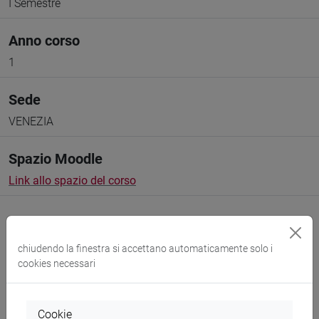
I Semestre
Anno corso
1
Sede
VENEZIA
Spazio Moodle
Link allo spazio del corso
chiudendo la finestra si accettano automaticamente solo i
cookies necessari
Docenti e corsi di laurea
Programma
Cookie