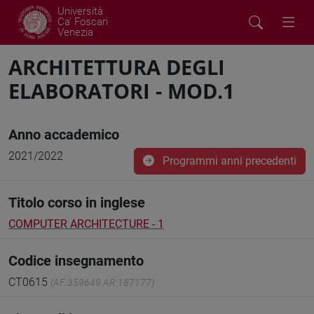
Università
Ca' Foscari
Venezia
ARCHITETTURA DEGLI
ELABORATORI - MOD.1
Anno accademico
2021/2022
Programmi anni precedenti
Titolo corso in inglese
COMPUTER ARCHITECTURE - 1
Codice insegnamento
CT0615
(AF:359649 AR:187177)