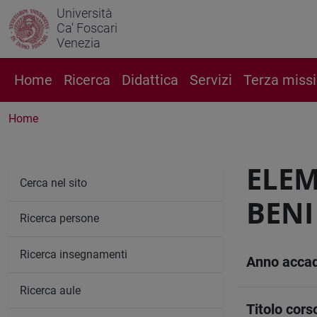
Università
Ca' Foscari
Venezia
Home
Ricerca
Didattica
Servizi
Terza miss
Home
ELEM
Cerca nel sito
BENI
Ricerca persone
Ricerca insegnamenti
Anno acca
Ricerca aule
Titolo cors