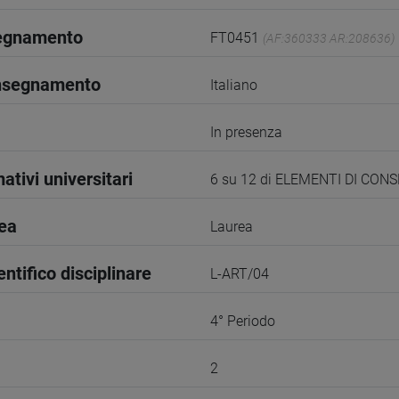
segnamento
FT0451
(AF:360333 AR:208636)
insegnamento
Italiano
In presenza
ativi universitari
6 su 12 di ELEMENTI DI CON
rea
Laurea
entifico disciplinare
L-ART/04
4° Periodo
2