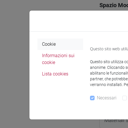
Spazio Mo
Cookie
Docenti e
Questo sito web utili
Informazioni sui
Questo sito utilizza c
cookie
Docenti
anonime. Cliccando sul
abilitano le funzionali
Lista cookies
partner, che potrebber
MONACO 
verranno installati. P
Necessari
Materiali 
Materiali