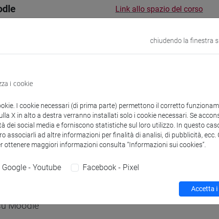
odle
Link allo spazio del corso
chiudendo la finestra 
 corsi di laurea
Programma
zza i cookie
ookie. I cookie necessari (di prima parte) permettono il corretto funzionamen
la X in alto a destra verranno installati solo i cookie necessari. Se accons
tà dei social media e forniscono statistiche sul loro utilizzo. In questo cas
o associarli ad altre informazioni per finalità di analisi, di pubblicità, ecc
Angelo Maria
- 30h Lezione
er ottenere maggiori informazioni consulta “Informazioni sui cookies”.
Google - Youtube
Facebook - Pixel
didattici
Accetta i
 su Moodle