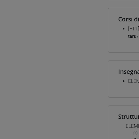
Corsi d
[FT1
tars
Insegn
ELEM
Struttu
ELEME