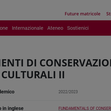
Future matricole
St
ione
Internazionale
Ateneo
Sostienici
ENTI DI CONSERVAZION
 CULTURALI II
demico
2022/2023
o in inglese
FUNDAMENTALS OF CONSERV