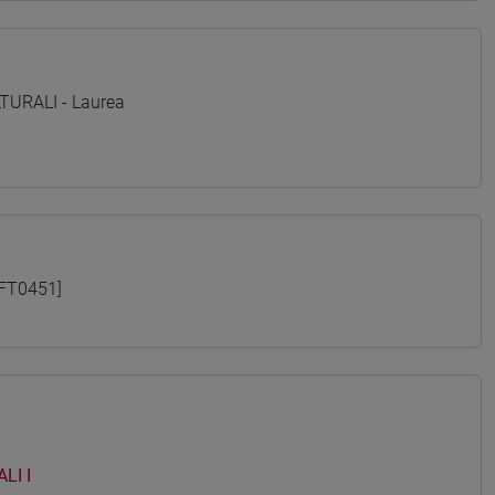
TURALI - Laurea
FT0451]
LI I