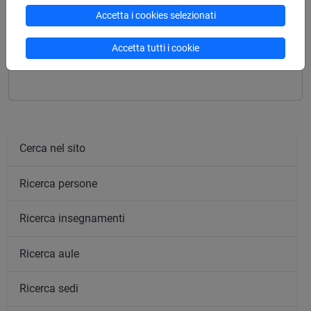
Accetta i cookies selezionati
Mutua da
Accetta tutti i cookie
ANALISI DEL FILM [FT0532]
Cerca nel sito
Ricerca persone
Ricerca insegnamenti
Ricerca aule
Ricerca sedi