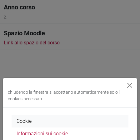
Anno corso
2
Spazio Moodle
Link allo spazio del corso
Docenti e corsi di laurea
chiudendo la finestra si accettano automaticamente solo i
Programma
cookies necessari
Cookie
Docenti
Informazioni sui cookie