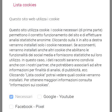
DALLA GASSA Marco
- 30h Lezione
Lista cookies
Materiali didattici
Questo sito web utilizza i cookie
Questo sito utilizza cookie. I cookie necessari (di prima parte)
Materiali su Moodle
permettono il corretto funzionamento del sito e di effettuare
analisi statistiche anonime. Cliccando sulla X in alto a destra
verranno installati solo i cookie necessari. Se acconsenti,
verranno installati anche altri cookie che abilitano le
Corsi di studio e percorsi
funzionalità dei social media e forniscono statistiche sul loro
utilizzo. In questo caso, i dati raccolti saranno condivisi
[FT1] CONSERVAZIONE E GESTIONE DEI BENI
anche con i nostri partner, che potrebbero associarli ad altre
E DELLE ATTIVITÀ CULTURALI - Laurea
informazioni per finalità di analisi, di pubblicità, ecc.
tars
/
egart
/
tars
/
egart
Cliccando “Lista cookie” potrai vedere quali cookie verranno
installati. Per ottenere maggiori informazioni consulta
[FT3] LETTERE - Laurea
“Informazioni sui cookies”.
scienze del testo letterario e della comunicazione
[FT5] STORIA - Laurea
Necessari
Google - Youtube
archivistico bibliotecario
Facebook - Pixel