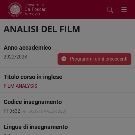
Università
Ca' Foscari
Venezia
ANALISI DEL FILM
Anno accademico
2022/2023
Programmi anni precedenti
Titolo corso in inglese
FILM ANALYSIS
Codice insegnamento
FT0532
(AF:360346 AR:204020)
Lingua di insegnamento