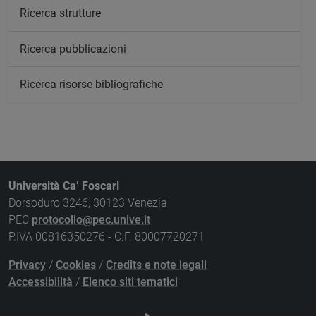
Ricerca strutture
Ricerca pubblicazioni
Ricerca risorse bibliografiche
Università Ca’ Foscari
Dorsoduro 3246, 30123 Venezia
PEC
protocollo@pec.unive.it
P.IVA 00816350276 - C.F. 80007720271
Privacy
/
Cookies
/
Credits e note legali
Accessibilità
/
Elenco siti tematici