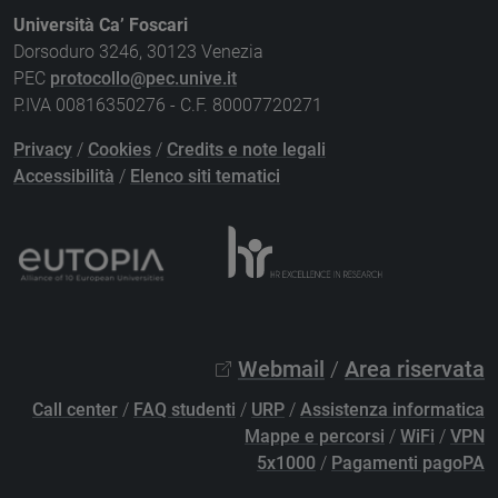
Università Ca’ Foscari
Dorsoduro 3246, 30123 Venezia
PEC
protocollo@pec.unive.it
P.IVA 00816350276 - C.F. 80007720271
Privacy
/
Cookies
/
Credits e note legali
Accessibilità
/
Elenco siti tematici
Webmail
/
Area riservata
Call center
/
FAQ studenti
/
URP
/
Assistenza informatica
Mappe e percorsi
/
WiFi
/
VPN
5x1000
/
Pagamenti pagoPA