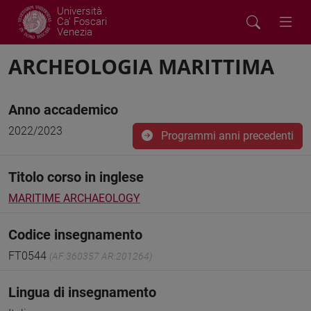
Università
Ca' Foscari
Venezia
ARCHEOLOGIA MARITTIMA
Anno accademico
2022/2023
Programmi anni precedenti
Titolo corso in inglese
MARITIME ARCHAEOLOGY
Codice insegnamento
FT0544
(AF:360357 AR:201264)
Lingua di insegnamento