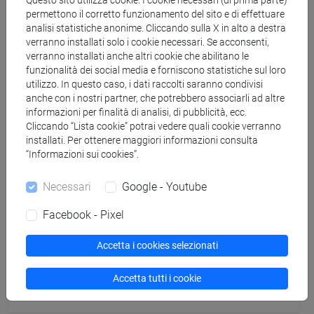
Questo sito utilizza cookie. I cookie necessari (di prima parte)
BELTRAME Carlo
- 30h Lezione
permettono il corretto funzionamento del sito e di effettuare
analisi statistiche anonime. Cliccando sulla X in alto a destra
verranno installati solo i cookie necessari. Se acconsenti,
Materiali didattici
verranno installati anche altri cookie che abilitano le
funzionalità dei social media e forniscono statistiche sul loro
utilizzo. In questo caso, i dati raccolti saranno condivisi
Materiali su Moodle
anche con i nostri partner, che potrebbero associarli ad altre
informazioni per finalità di analisi, di pubblicità, ecc.
Cliccando “Lista cookie” potrai vedere quali cookie verranno
installati. Per ottenere maggiori informazioni consulta
Corsi di studio e percorsi
“Informazioni sui cookies”.
[FT1] CONSERVAZIONE E GESTIONE DEI BENI
Necessari
Google - Youtube
E DELLE ATTIVITÀ CULTURALI - Laurea
archeologico
Facebook - Pixel
Accetta i cookies selezionati
Accetta tutti i cookie
Cerca nel sito