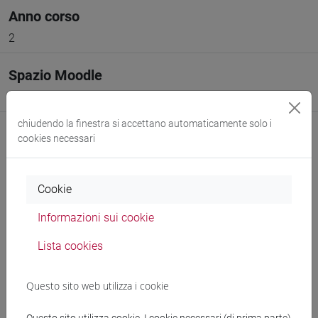
Anno corso
2
Spazio Moodle
Link allo spazio del corso
chiudendo la finestra si accettano automaticamente solo i
cookies necessari
Cookie
Docenti e corsi di laurea
Informazioni sui cookie
Programma
Lista cookies
Docenti
Questo sito web utilizza i cookie