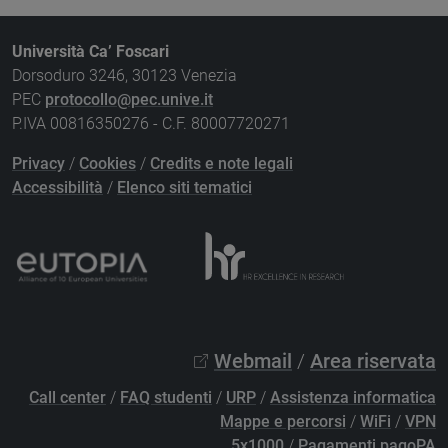
Università Ca’ Foscari
Dorsoduro 3246, 30123 Venezia
PEC
protocollo@pec.unive.it
P.IVA 00816350276 - C.F. 80007720271
Privacy
/
Cookies
/
Credits e note legali
Accessibilità
/
Elenco siti tematici
Webmail
/
Area riservata
Call center
/
FAQ studenti
/
URP
/
Assistenza informatica
Mappe e percorsi
/
WiFi
/
VPN
5x1000
/
Pagamenti pagoPA