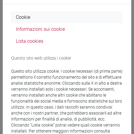
RICCIONI Stefano
- 30h Lezione
Cookie
Materiali didattici
Informazioni sui cookie
Lista cookies
Materiali su Moodle
Questo sito web utilizza i cookie
Corsi di studio e percorsi
Questo sito utilizza cookie. I cookie necessari (di prima parte)
permettono il corretto funzionamento del sito e di effettuare
[EM3] ECONOMIA E GESTIONE DELLE ARTI E
analisi statistiche anonime. Cliccando sulla X in alto a destra
DELLE ATTIVITÀ CULTURALI - Laurea
verranno installati solo i cookie necessari. Se acconsenti,
magistrale (DM270)
verranno installati anche altri cookie che abilitano le
funzionalità dei social media e forniscono statistiche sul loro
economia e gestione delle arti e della cultura
utilizzo. In questo caso, i dati raccolti saranno condivisi
[FM4] FILOLOGIA E LETTERATURA ITALIANA -
anche con i nostri partner, che potrebbero associarli ad altre
Laurea magistrale (DM270)
informazioni per finalità di analisi, di pubblicità, ecc.
medievale-rinascimentale
Cliccando “Lista cookie” potrai vedere quali cookie verranno
[FM7] STORIA DAL MEDIOEVO ALL'ETÀ
installati. Per ottenere maggiori informazioni consulta