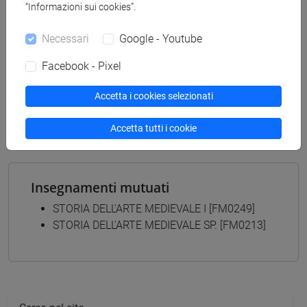
“Informazioni sui cookies”.
CONTEMPORANEA - Laurea magistrale
(DM270)
Necessari
Google - Youtube
percorso comune
[FM9] STORIA DELLE ARTI E CONSERVAZIONE
Facebook - Pixel
DEI BENI ARTISTICI - Laurea magistrale
(DM270)
Accetta i cookies selezionati
medievale e bizantino
/
moderno
Accetta tutti i cookie
Insegnamenti mutuati
STORIA DELL'ARTE MEDIEVALE I [FM0249]
STORIA DELL'ARTE MEDIEVALE SP. [FM0213]