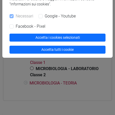
[CT5] SCIENZE AMBIENTALI - Laurea
“Informazioni sui cookies”.
percorso comune
Necessari
Google - Youtube
Facebook - Pixel
Struttura generale dell'insegnamento
Accetta i cookies selezionati
MICROBIOLOGIA
Accetta tutti i cookie
MICROBIOLOGIA - LABORATORIO
MICROBIOLOGIA - LABORATORIO
Classe 1
MICROBIOLOGIA - LABORATORIO
Classe 2
MICROBIOLOGIA - TEORIA