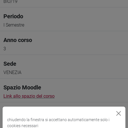
BIO/19
Periodo
I Semestre
Anno corso
3
Sede
VENEZIA
Spazio Moodle
Link allo spazio del corso
chiudendo la finestra si accettano automaticamente solo i
cookies necessari