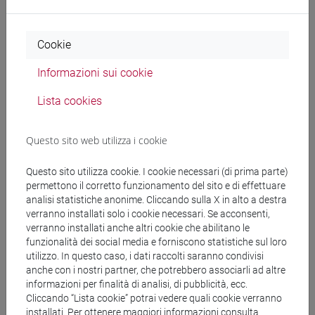
Docenti e corsi di laurea
Cookie
Programma
Informazioni sui cookie
Docenti
Lista cookies
Questo sito web utilizza i cookie
MANENTE Sabrina
- 12h Laboratorio
Questo sito utilizza cookie. I cookie necessari (di prima parte)
permettono il corretto funzionamento del sito e di effettuare
Materiali didattici
analisi statistiche anonime. Cliccando sulla X in alto a destra
verranno installati solo i cookie necessari. Se acconsenti,
verranno installati anche altri cookie che abilitano le
Materiali su Moodle
funzionalità dei social media e forniscono statistiche sul loro
utilizzo. In questo caso, i dati raccolti saranno condivisi
anche con i nostri partner, che potrebbero associarli ad altre
informazioni per finalità di analisi, di pubblicità, ecc.
Corsi di studio e percorsi
Cliccando “Lista cookie” potrai vedere quali cookie verranno
installati. Per ottenere maggiori informazioni consulta