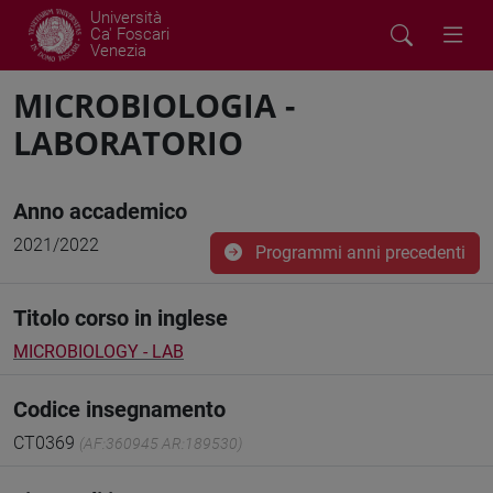
Università
Ca' Foscari
Venezia
MICROBIOLOGIA -
LABORATORIO
Anno accademico
2021/2022
Programmi anni precedenti
Titolo corso in inglese
MICROBIOLOGY - LAB
Codice insegnamento
CT0369
(AF:360945 AR:189530)