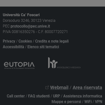
Università Ca’ Foscari
Dorsoduro 3246, 30123 Venezia
PEC
protocollo@pec.unive.it
P.IVA 00816350276 - C.F. 80007720271
Privacy
/
Cookies
/
Credits e note legali
Accessibilità
/
Elenco siti tematici
Webmail
/
Area riservata
Call center
/
FAQ studenti
/
URP
/
Assistenza informatica
Mappe e percorsi
/
WiFi
/
VPN