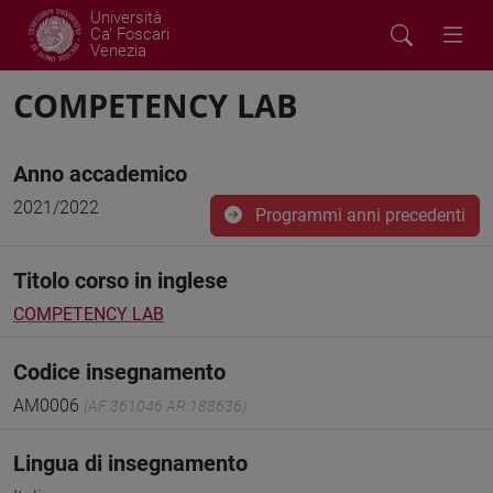
Università
Ca' Foscari
Venezia
COMPETENCY LAB
Anno accademico
2021/2022
Programmi anni precedenti
Titolo corso in inglese
COMPETENCY LAB
Codice insegnamento
AM0006
(AF:361046 AR:188636)
Lingua di insegnamento