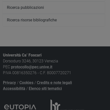
Ricerca pubblicazioni
Ricerca risorse bibliografiche
Università Ca’ Foscari
Dorsoduro 3246, 30123 Venezia
PEC
protocollo@pec.unive.it
P.IVA 00816350276 - C.F. 80007720271
Privacy
/
Cookies
/
Credits e note legali
Accessibilità
/
Elenco siti tematici