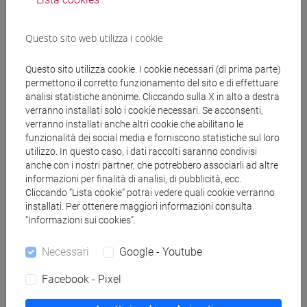
SISTEMI TURISTICI - Laurea magistrale
(DM270)
percorso comune
Questo sito web utilizza i cookie
[FM10] ANTROPOLOGIA CULTURALE,
ETNOLOGIA, ETNOLINGUISTICA - Laurea
Questo sito utilizza cookie. I cookie necessari (di prima parte)
permettono il corretto funzionamento del sito e di effettuare
magistrale (DM270)
analisi statistiche anonime. Cliccando sulla X in alto a destra
percorso comune
verranno installati solo i cookie necessari. Se acconsenti,
[FM11] DIGITAL AND PUBLIC HUMANITIES -
verranno installati anche altri cookie che abilitano le
Laurea magistrale (DM270)
funzionalità dei social media e forniscono statistiche sul loro
percorso comune
utilizzo. In questo caso, i dati raccolti saranno condivisi
anche con i nostri partner, che potrebbero associarli ad altre
[FM2] SCIENZE DELL'ANTICHITÀ:
informazioni per finalità di analisi, di pubblicità, ecc.
LETTERATURE, STORIA E ARCHEOLOGIA -
Cliccando “Lista cookie” potrai vedere quali cookie verranno
Laurea magistrale (DM270)
installati. Per ottenere maggiori informazioni consulta
percorso comune
“Informazioni sui cookies”.
[FM30] SCIENZE ARCHIVISTICHE E
BIBLIOTECONOMICHE - Laurea magistrale
Necessari
Google - Youtube
(DM270)
Facebook - Pixel
percorso comune
[FM4] FILOLOGIA E LETTERATURA ITALIANA -