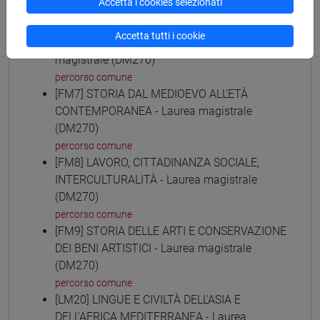
Accetta i cookies selezionati
Laurea magistrale (DM270)
percorso comune
Accetta tutti i cookie
[FM61] SCIENZE FILOSOFICHE - Laurea
magistrale (DM270)
percorso comune
[FM7] STORIA DAL MEDIOEVO ALL'ETÀ
CONTEMPORANEA - Laurea magistrale
(DM270)
percorso comune
[FM8] LAVORO, CITTADINANZA SOCIALE,
INTERCULTURALITÀ - Laurea magistrale
(DM270)
percorso comune
[FM9] STORIA DELLE ARTI E CONSERVAZIONE
DEI BENI ARTISTICI - Laurea magistrale
(DM270)
percorso comune
[LM20] LINGUE E CIVILTÀ DELL'ASIA E
DELL'AFRICA MEDITERRANEA - Laurea