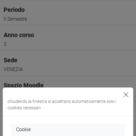
Periodo
II Semestre
Anno corso
3
Sede
VENEZIA
Spazio Moodle
Link allo spazio del corso
chiudendo la finestra si accettano automaticamente solo i
cookies necessari
Cookie