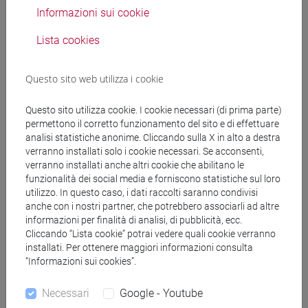
Docenti e corsi di laurea
Informazioni sui cookie
Programma
Lista cookies
Questo sito web utilizza i cookie
Docenti
Questo sito utilizza cookie. I cookie necessari (di prima parte)
OLIVIERI Luca Maria
- 30h Lezione
permettono il corretto funzionamento del sito e di effettuare
analisi statistiche anonime. Cliccando sulla X in alto a destra
verranno installati solo i cookie necessari. Se acconsenti,
verranno installati anche altri cookie che abilitano le
Materiali didattici
funzionalità dei social media e forniscono statistiche sul loro
utilizzo. In questo caso, i dati raccolti saranno condivisi
anche con i nostri partner, che potrebbero associarli ad altre
Materiali su Moodle
informazioni per finalità di analisi, di pubblicità, ecc.
Cliccando “Lista cookie” potrai vedere quali cookie verranno
installati. Per ottenere maggiori informazioni consulta
“Informazioni sui cookies”.
Corsi di studio e percorsi
[LT40] LINGUE, CULTURE E SOCIETÀ DELL'ASIA
Necessari
Google - Youtube