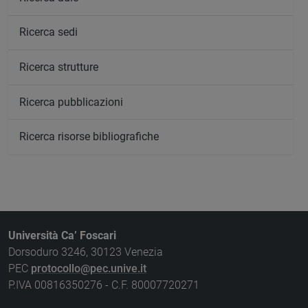
Ricerca sedi
Ricerca strutture
Ricerca pubblicazioni
Ricerca risorse bibliografiche
Università Ca’ Foscari
Dorsoduro 3246, 30123 Venezia
PEC
protocollo@pec.unive.it
P.IVA 00816350276 - C.F. 80007720271