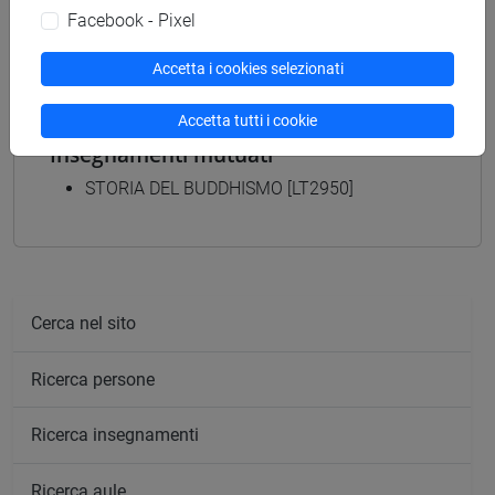
E DELL'AFRICA MEDITERRANEA - Laurea
Facebook - Pixel
subcontinente indiano
Accetta i cookies selezionati
Accetta tutti i cookie
Insegnamenti mutuati
STORIA DEL BUDDHISMO [LT2950]
Cerca nel sito
Ricerca persone
Ricerca insegnamenti
Ricerca aule