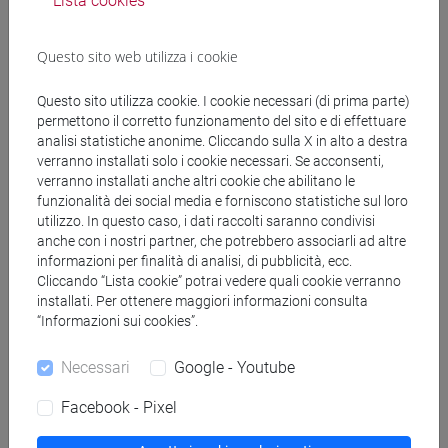
Lista cookies
FRANK Martina
- 30h Lezione
Questo sito web utilizza i cookie
Materiali didattici
Questo sito utilizza cookie. I cookie necessari (di prima parte)
permettono il corretto funzionamento del sito e di effettuare
analisi statistiche anonime. Cliccando sulla X in alto a destra
verranno installati solo i cookie necessari. Se acconsenti,
Materiali su Moodle
verranno installati anche altri cookie che abilitano le
funzionalità dei social media e forniscono statistiche sul loro
utilizzo. In questo caso, i dati raccolti saranno condivisi
anche con i nostri partner, che potrebbero associarli ad altre
Corsi di studio e percorsi
informazioni per finalità di analisi, di pubblicità, ecc.
Cliccando “Lista cookie” potrai vedere quali cookie verranno
[FT1] CONSERVAZIONE E GESTIONE DEI BENI
installati. Per ottenere maggiori informazioni consulta
E DELLE ATTIVITÀ CULTURALI - Laurea
“Informazioni sui cookies”.
storia dell'arte
/
storia dell'arte
Necessari
Google - Youtube
Facebook - Pixel
Mutua da