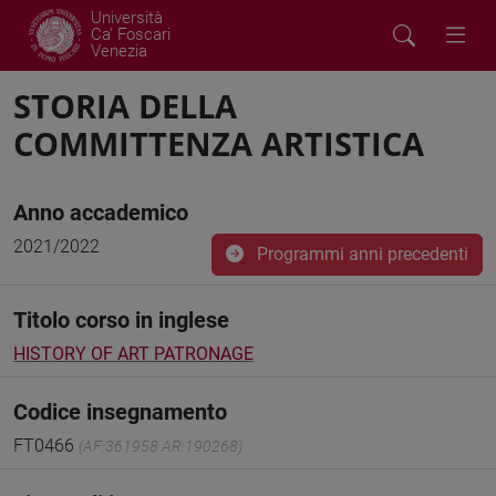
Università
Ca' Foscari
Venezia
STORIA DELLA
COMMITTENZA ARTISTICA
Anno accademico
2021/2022
Programmi anni precedenti
Titolo corso in inglese
HISTORY OF ART PATRONAGE
Codice insegnamento
FT0466
(AF:361958 AR:190268)