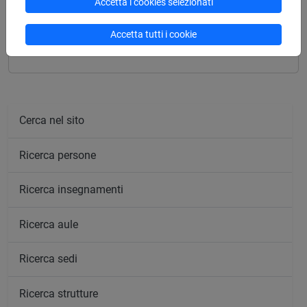
Accetta i cookies selezionati
STORIA DELLA COMMITTENZA ARTISTICA
Accetta tutti i cookie
[FT0466]
Cerca nel sito
Ricerca persone
Ricerca insegnamenti
Ricerca aule
Ricerca sedi
Ricerca strutture