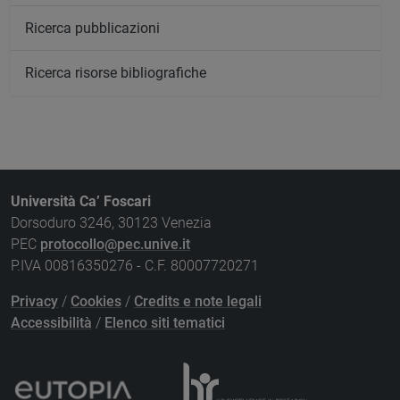
Ricerca pubblicazioni
Ricerca risorse bibliografiche
Università Ca’ Foscari
Dorsoduro 3246, 30123 Venezia
PEC
protocollo@pec.unive.it
P.IVA 00816350276 - C.F. 80007720271
Privacy
/
Cookies
/
Credits e note legali
Accessibilità
/
Elenco siti tematici