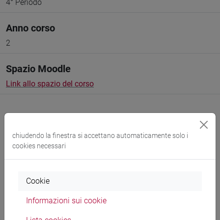
4° Periodo
Anno corso
2
Spazio Moodle
Link allo spazio del corso
chiudendo la finestra si accettano automaticamente solo i
cookies necessari
Docenti e corsi di laurea
Programma
Cookie
Informazioni sui cookie
Docenti