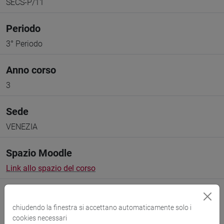
SECS-P/11
Periodo
3° Periodo
Anno corso
3
Sede
VENEZIA
Spazio Moodle
Link allo spazio del corso
chiudendo la finestra si accettano automaticamente solo i
cookies necessari