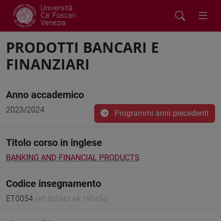
Università
Ca' Foscari
Venezia
PRODOTTI BANCARI E
FINANZIARI
Anno accademico
2023/2024
Programmi anni precedenti
Titolo corso in inglese
BANKING AND FINANCIAL PRODUCTS
Codice insegnamento
ET0054
(AF:362442 AR:191454)