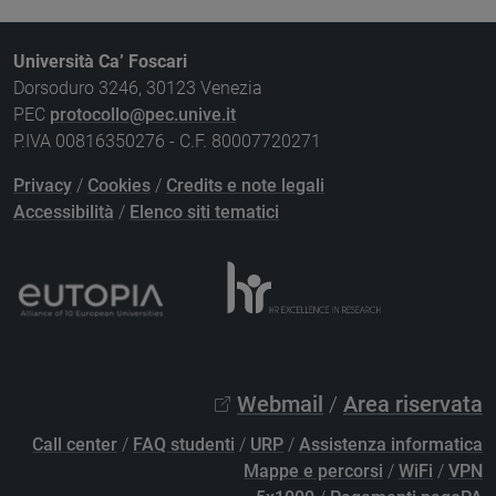
Università Ca’ Foscari
Dorsoduro 3246, 30123 Venezia
PEC
protocollo@pec.unive.it
P.IVA 00816350276 - C.F. 80007720271
Privacy
/
Cookies
/
Credits e note legali
Accessibilità
/
Elenco siti tematici
Webmail
/
Area riservata
Call center
/
FAQ studenti
/
URP
/
Assistenza informatica
Mappe e percorsi
/
WiFi
/
VPN