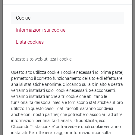
Docenti e corsi di laurea
Cookie
Programma
Informazioni sui cookie
Lista cookies
Docenti
Questo sito web utilizza i cookie
PROTO Antonio
- 30h Lezione
Questo sito utilizza cookie. I cookie necessari (di prima parte)
permettono il corretto funzionamento del sito e di effettuare
Materiali didattici
analisi statistiche anonime. Cliccando sulla X in alto a destra
verranno installati solo i cookie necessari. Se acconsenti,
verranno installati anche altri cookie che abilitano le
Materiali su Moodle
funzionalità dei social media e forniscono statistiche sul loro
utilizzo. In questo caso, i dati raccolti saranno condivisi
anche con i nostri partner, che potrebbero associarli ad altre
informazioni per finalità di analisi, di pubblicità, ecc.
Corsi di studio e percorsi
Cliccando “Lista cookie” potrai vedere quali cookie verranno
installati. Per ottenere maggiori informazioni consulta