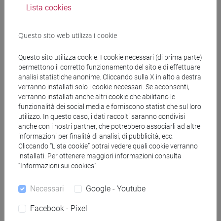
corea
Lista cookies
Questo sito web utilizza i cookie
Questo sito utilizza cookie. I cookie necessari (di prima parte)
Struttura generale dell'insegnamento
permettono il corretto funzionamento del sito e di effettuare
LINGUA COREANA 2
analisi statistiche anonime. Cliccando sulla X in alto a destra
verranno installati solo i cookie necessari. Se acconsenti,
ESERCITAZIONI DI LINGUA COREANA 2
verranno installati anche altri cookie che abilitano le
MOD.1A
funzionalità dei social media e forniscono statistiche sul loro
ESERCITAZIONI DI LINGUA COREANA
utilizzo. In questo caso, i dati raccolti saranno condivisi
2 MOD.1A Cognomi A-L
anche con i nostri partner, che potrebbero associarli ad altre
ESERCITAZIONI DI LINGUA COREANA
informazioni per finalità di analisi, di pubblicità, ecc.
Cliccando “Lista cookie” potrai vedere quali cookie verranno
2 MOD.1A Cognomi M-Z
installati. Per ottenere maggiori informazioni consulta
ESERCITAZIONI DI LINGUA COREANA 2
“Informazioni sui cookies”.
MOD.1B
ESERCITAZIONI DI LINGUA COREANA
Necessari
Google - Youtube
2 MOD.1B Cognomi A-L
Facebook - Pixel
ESERCITAZIONI DI LINGUA