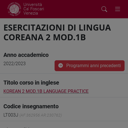
Università
Ca' Foscari
Venezia
ESERCITAZIONI DI LINGUA
COREANA 2 MOD.1B
Anno accademico
2022/2023
Programmi anni precedenti
Titolo corso in inglese
KOREAN 2 MOD.1B LANGUAGE PRACTICE
Codice insegnamento
LT003J
(AF:362956 AR:230762)