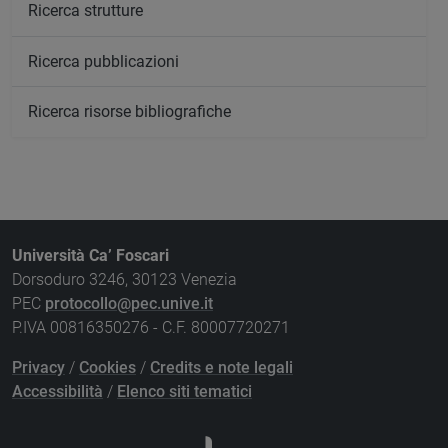
Ricerca strutture
Ricerca pubblicazioni
Ricerca risorse bibliografiche
Università Ca’ Foscari
Dorsoduro 3246, 30123 Venezia
PEC
protocollo@pec.unive.it
P.IVA 00816350276 - C.F. 80007720271
Privacy
/
Cookies
/
Credits e note legali
Accessibilità
/
Elenco siti tematici