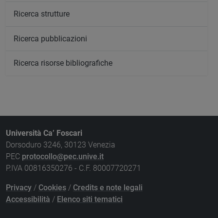
Ricerca strutture
Ricerca pubblicazioni
Ricerca risorse bibliografiche
Università Ca’ Foscari
Dorsoduro 3246, 30123 Venezia
PEC
protocollo@pec.unive.it
P.IVA 00816350276 - C.F. 80007720271
Privacy
/
Cookies
/
Credits e note legali
Accessibilità
/
Elenco siti tematici