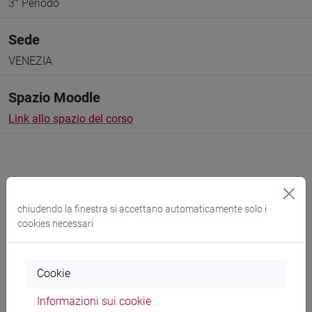
3° Periodo
Sede
VENEZIA
Spazio Moodle
Link allo spazio del corso
chiudendo la finestra si accettano automaticamente solo i
Docenti e corsi di laurea
cookies necessari
Programma
Cookie
Docenti
Informazioni sui cookie