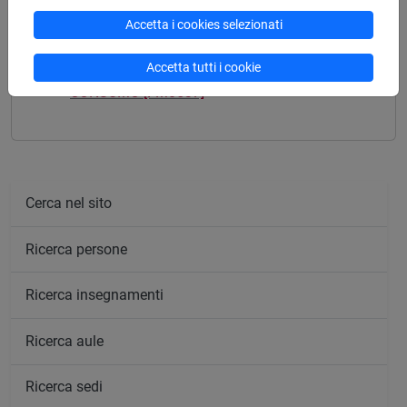
Accetta i cookies selezionati
Mutua da
Accetta tutti i cookie
ARCHEOLOGIA DELLA PRODUZIONE E DEL
CONSUMO [FM0537]
Cerca nel sito
Ricerca persone
Ricerca insegnamenti
Ricerca aule
Ricerca sedi