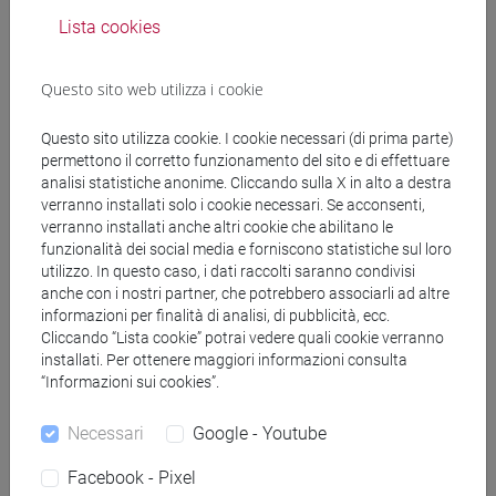
Lista cookies
COTTICA Daniela
- 30h Lezione
Questo sito web utilizza i cookie
Materiali didattici
Questo sito utilizza cookie. I cookie necessari (di prima parte)
permettono il corretto funzionamento del sito e di effettuare
Materiali su Moodle
analisi statistiche anonime. Cliccando sulla X in alto a destra
verranno installati solo i cookie necessari. Se acconsenti,
verranno installati anche altri cookie che abilitano le
funzionalità dei social media e forniscono statistiche sul loro
utilizzo. In questo caso, i dati raccolti saranno condivisi
Corsi di studio e percorsi
anche con i nostri partner, che potrebbero associarli ad altre
[FM2] SCIENZE DELL'ANTICHITÀ:
informazioni per finalità di analisi, di pubblicità, ecc.
Cliccando “Lista cookie” potrai vedere quali cookie verranno
LETTERATURE, STORIA E ARCHEOLOGIA -
installati. Per ottenere maggiori informazioni consulta
Laurea magistrale (DM270)
“Informazioni sui cookies”.
archeologia
/
filologia, letterature e storia
dell'antichità
Necessari
Google - Youtube
Facebook - Pixel