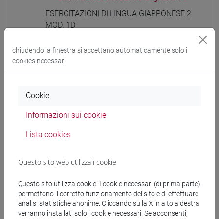
ESERCITAZIONI DI LINGUA GIAPPONESE 2
MOD. 1D
ESERCITAZIONI DI LINGUA
GIAPPONESE 2 MOD. 1D Cognomi A-B
chiudendo la finestra si accettano automaticamente solo i
ESERCITAZIONI DI LINGUA
cookies necessari
GIAPPONESE 2 MOD. 1D Cognomi C-G
ESERCITAZIONI DI LINGUA
Cookie
GIAPPONESE 2 MOD. 1D Cognomi H-N
ESERCITAZIONI DI LINGUA
Informazioni sui cookie
GIAPPONESE 2 MOD. 1D Cognomi O-S
ESERCITAZIONI DI LINGUA
Lista cookies
GIAPPONESE 2 MOD. 1D Cognomi T-Z
ESERCITAZIONI DI LINGUA GIAPPONESE 2
Questo sito web utilizza i cookie
MOD. 1E
ESERCITAZIONI DI LINGUA
Questo sito utilizza cookie. I cookie necessari (di prima parte)
GIAPPONESE 2 MOD. 1E Cognomi A-B
permettono il corretto funzionamento del sito e di effettuare
analisi statistiche anonime. Cliccando sulla X in alto a destra
ESERCITAZIONI DI LINGUA
verranno installati solo i cookie necessari. Se acconsenti,
GIAPPONESE 2 MOD. 1E Cognomi C-G