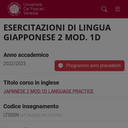
Università
Ca' Foscari
Venezia
ESERCITAZIONI DI LINGUA
GIAPPONESE 2 MOD. 1D
Anno accademico
2022/2023
Programmi anni precedenti
Titolo corso in inglese
JAPANESE 2 MOD.1D LANGUAGE PRACTICE
Codice insegnamento
LT005N
(AF:363382 AR:229704)