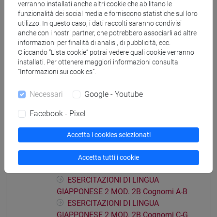
verranno installati anche altri cookie che abilitano le
ESERCITAZIONI DI LINGUA
funzionalità dei social media e forniscono statistiche sul loro
GIAPPONESE 2 MOD. 1E Cognomi H-N
utilizzo. In questo caso, i dati raccolti saranno condivisi
ESERCITAZIONI DI LINGUA
anche con i nostri partner, che potrebbero associarli ad altre
informazioni per finalità di analisi, di pubblicità, ecc.
GIAPPONESE 2 MOD. 1E Cognomi O-S
Cliccando “Lista cookie” potrai vedere quali cookie verranno
ESERCITAZIONI DI LINGUA
installati. Per ottenere maggiori informazioni consulta
GIAPPONESE 2 MOD. 1E Cognomi T-Z
“Informazioni sui cookies”.
ESERCITAZIONI DI LINGUA GIAPPONESE 2
Necessari
Google - Youtube
MOD. 2A
ESERCITAZIONI DI LINGUA
Facebook - Pixel
GIAPPONESE 2 MOD. 2A Cognomi A-L
ESERCITAZIONI DI LINGUA
Accetta i cookies selezionati
GIAPPONESE 2 MOD. 2A Cognomi M-Z
ESERCITAZIONI DI LINGUA GIAPPONESE 2
Accetta tutti i cookie
MOD. 2B
ESERCITAZIONI DI LINGUA
GIAPPONESE 2 MOD. 2B Cognomi A-B
ESERCITAZIONI DI LINGUA
GIAPPONESE 2 MOD. 2B Cognomi C-G