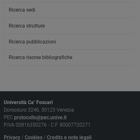
Ricerca sedi
Ricerca strutture
Ricerca pubblicazioni
Ricerca risorse bibliografiche
Università Ca’ Foscari
Dorsoduro 3246, 30123 Venezia
PEC
protocollo@pec.unive.it
P.IVA 00816350276 - C.F. 80007720271
Privacy
/
Cookies
/
Credits e note legali