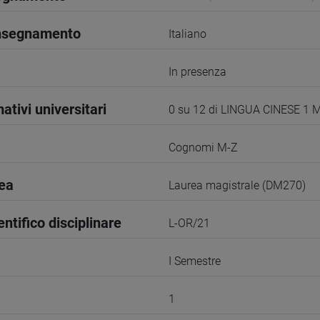
insegnamento
Italiano
In presenza
ativi universitari
0 su 12 di LINGUA CINESE 1 
Cognomi M-Z
rea
Laurea magistrale (DM270)
entifico disciplinare
L-OR/21
I Semestre
1