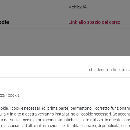
VENEZIA
odle
Link allo spazio del corso
 corsi di laurea
chiudendo la finestra 
guistici
zza i cookie
ei
- 15h Esercitazioni
ookie. I cookie necessari (di prima parte) permettono il corretto funzionamen
la X in alto a destra verranno installati solo i cookie necessari. Se accons
tà dei social media e forniscono statistiche sul loro utilizzo. In questo cas
didattici
o associarli ad altre informazioni per finalità di analisi, di pubblicità, ecc