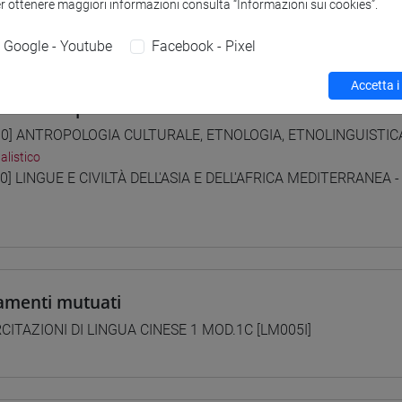
er ottenere maggiori informazioni consulta “Informazioni sui cookies”.
 su Moodle
Google - Youtube
Facebook - Pixel
Accetta i
i studio e percorsi
0] ANTROPOLOGIA CULTURALE, ETNOLOGIA, ETNOLINGUISTICA -
alistico
0] LINGUE E CIVILTÀ DELL'ASIA E DELL'AFRICA MEDITERRANEA -
amenti mutuati
CITAZIONI DI LINGUA CINESE 1 MOD.1C [LM005I]