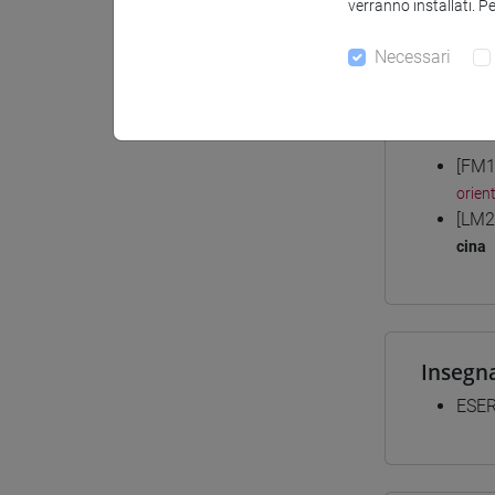
verranno installati. P
Materiali
Necessari
Corsi d
[FM1
orient
[LM2
cina
Insegn
ESER