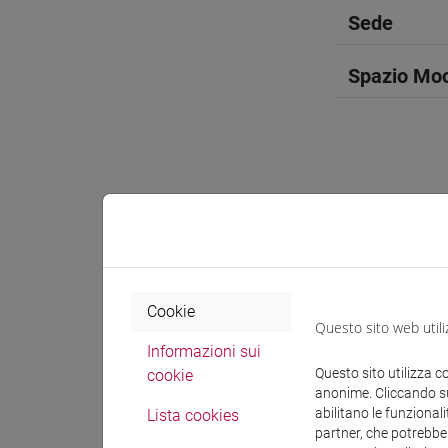
Sede
Spazio Mo
Docenti e
Esperti lin
Cookie
Questo sito web utili
LIN Yu M
Informazioni sui
Questo sito utilizza c
cookie
anonime. Cliccando sul
abilitano le funzionali
Materiali 
Lista cookies
partner, che potrebber