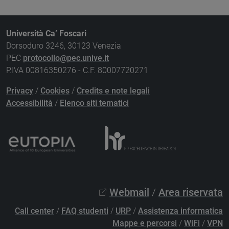
Università Ca’ Foscari
Dorsoduro 3246, 30123 Venezia
PEC
protocollo@pec.unive.it
P.IVA 00816350276 - C.F. 80007720271
Privacy
/
Cookies
/
Credits e note legali
Accessibilità
/
Elenco siti tematici
Webmail
/
Area riservata
Call center
/
FAQ studenti
/
URP
/
Assistenza informatica
Mappe e percorsi
/
WiFi
/
VPN