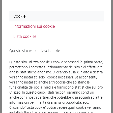
docente non assegnato
- 90h Esercitazioni
Cookie
Informazioni sui cookie
Esperti linguistici
Lista cookies
COLLINI Virginie
- 60h Esercitazioni
Questo sito web utilizza i cookie
Materiali didattici
Questo sito utilizza cookie. I cookie necessari (di prima parte)
permettono il corretto funzionamento del sito e di effettuare
analisi statistiche anonime. Cliccando sulla X in alto a destra
Materiali su Moodle
verranno installati solo i cookie necessari. Se acconsenti,
verranno installati anche altri cookie che abilitano le
funzionalità dei social media e forniscono statistiche sul loro
utilizzo. In questo caso, i dati raccolti saranno condivisi
Corsi di studio e percorsi
anche con i nostri partner, che potrebbero associarli ad altre
informazioni per finalità di analisi, di pubblicità, ecc.
[LT10] LINGUE, CIVILTÀ E SCIENZE DEL
Cliccando “Lista cookie” potrai vedere quali cookie verranno
LINGUAGGIO - Laurea
installati. Per ottenere maggiori informazioni consulta