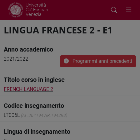
Università
Ca' Foscari
Venezia
LINGUA FRANCESE 2 - E1
Anno accademico
2021/2022
Programmi anni precedenti
Titolo corso in inglese
FRENCH LANGUAGE 2
Codice insegnamento
LT006L
(AF:364194 AR:194298)
Lingua di insegnamento