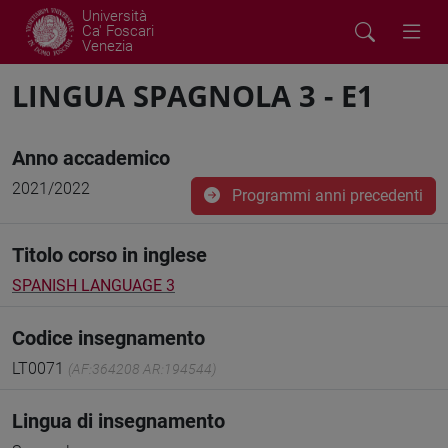
Università
Ca' Foscari
Venezia
LINGUA SPAGNOLA 3 - E1
Anno accademico
2021/2022
Programmi anni precedenti
Titolo corso in inglese
SPANISH LANGUAGE 3
Codice insegnamento
LT0071
(AF:364208 AR:194544)
Lingua di insegnamento