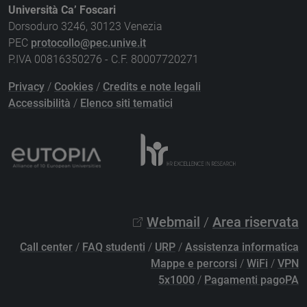
Università Ca’ Foscari
Dorsoduro 3246, 30123 Venezia
PEC
protocollo@pec.unive.it
P.IVA 00816350276 - C.F. 80007720271
Privacy
/
Cookies
/
Credits e note legali
Accessibilità
/
Elenco siti tematici
Webmail
/
Area riservata
Call center
/
FAQ studenti
/
URP
/
Assistenza informatica
Mappe e percorsi
/
WiFi
/
VPN
5x1000
/
Pagamenti pagoPA