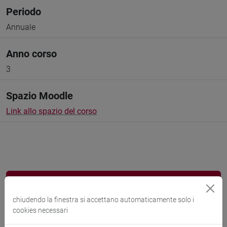
Periodo
Annuale
Anno corso
3
Spazio Moodle
Link allo spazio del corso
Docenti e corsi di laurea
chiudendo la finestra si accettano automaticamente solo i
cookies necessari
Esperti linguistici