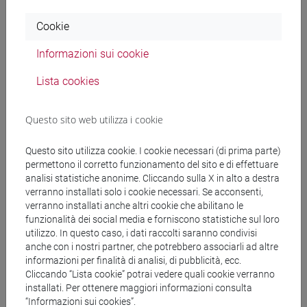
Cookie
GOMEZ IGLESIAS Francisco De Borja
- 150h
Esercitazioni
Informazioni sui cookie
Lista cookies
Materiali didattici
Questo sito web utilizza i cookie
Materiali su Moodle
Questo sito utilizza cookie. I cookie necessari (di prima parte)
permettono il corretto funzionamento del sito e di effettuare
analisi statistiche anonime. Cliccando sulla X in alto a destra
verranno installati solo i cookie necessari. Se acconsenti,
Corsi di studio e percorsi
verranno installati anche altri cookie che abilitano le
funzionalità dei social media e forniscono statistiche sul loro
[LT10] LINGUE, CIVILTÀ E SCIENZE DEL
utilizzo. In questo caso, i dati raccolti saranno condivisi
LINGUAGGIO - Laurea
anche con i nostri partner, che potrebbero associarli ad altre
percorso comune
informazioni per finalità di analisi, di pubblicità, ecc.
Cliccando “Lista cookie” potrai vedere quali cookie verranno
installati. Per ottenere maggiori informazioni consulta
“Informazioni sui cookies”.