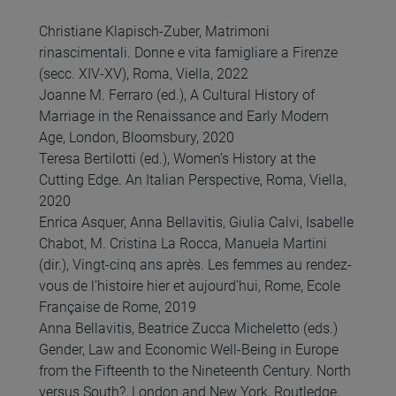
Christiane Klapisch-Zuber, Matrimoni
rinascimentali. Donne e vita famigliare a Firenze
(secc. XIV-XV), Roma, Viella, 2022
Joanne M. Ferraro (ed.), A Cultural History of
Marriage in the Renaissance and Early Modern
Age, London, Bloomsbury, 2020
Teresa Bertilotti (ed.), Women’s History at the
Cutting Edge. An Italian Perspective, Roma, Viella,
2020
Enrica Asquer, Anna Bellavitis, Giulia Calvi, Isabelle
Chabot, M. Cristina La Rocca, Manuela Martini
(dir.), Vingt-cinq ans après. Les femmes au rendez-
vous de l’histoire hier et aujourd’hui, Rome, Ecole
Française de Rome, 2019
Anna Bellavitis, Beatrice Zucca Micheletto (eds.)
Gender, Law and Economic Well-Being in Europe
from the Fifteenth to the Nineteenth Century. North
versus South?, London and New York, Routledge,