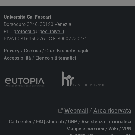
Università Ca’ Foscari
Dorsoduro 3246, 30123 Venezia
PEC
protocollo@pec.unive.it
P.IVA 00816350276 - C.F. 80007720271
Privacy
/
Cookies
/
Credits e note legali
Accessibilità
/
Elenco siti tematici
Webmail
/
Area riservata
Call center
/
FAQ studenti
/
URP
/
Assistenza informatica
Mappe e percorsi
/
WiFi
/
VPN