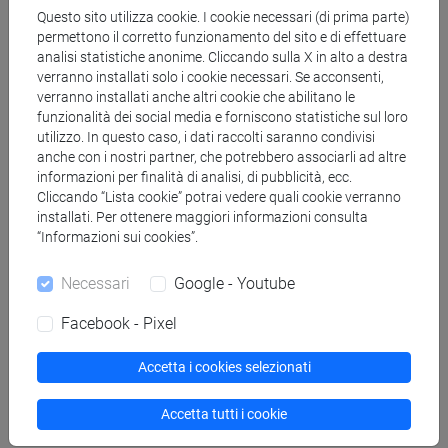
2017
Questo sito utilizza cookie. I cookie necessari (di prima parte)
Merry E. Wiesner, Le donne nell’Europa moderna,
permettono il corretto funzionamento del sito e di effettuare
1500-1750. Torino, Einaudi, 2017
analisi statistiche anonime. Cliccando sulla X in alto a destra
Anna Bellavitis, Il lavoro delle donne nelle città
verranno installati solo i cookie necessari. Se acconsenti,
verranno installati anche altri cookie che abilitano le
dell’Europa moderna, Rome, Viella, 2016 (English
funzionalità dei social media e forniscono statistiche sul loro
Edition: Women’s work and rights in early modern
utilizzo. In questo caso, i dati raccolti saranno condivisi
urban Europe, London, Palgrave Macmillan, 2018)
anche con i nostri partner, che potrebbero associarli ad altre
Joan W. Scott, Genere, Politica, Storia, a cura di Ida
informazioni per finalità di analisi, di pubblicità, ecc.
Fazio, Roma, Viella, 2013
Cliccando “Lista cookie” potrai vedere quali cookie verranno
installati. Per ottenere maggiori informazioni consulta
Anna Bellavitis, Linda Guzzetti (a cura di), Donne,
“Informazioni sui cookies”.
lavoro, economia a Venezia tra Medioevo ed età
moderna, “Archivio Veneto” 3, 2012.
Necessari
Google - Youtube
Jutta G. Sperling, Shona Kelly Wray (ed.), Across
the Religious Divide : Women, Property and Law in
Facebook - Pixel
the Wider Mediterranean (ca. 1300-1800), New
York-Londres, Routledge, 2010
Accetta i cookies selezionati
Anna Bellavitis, Famille, genre, transmission à
Venise au XVIe siècle, Rome, École Française de
Accetta tutti i cookie
Rome, 2008