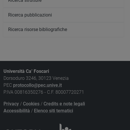
Ricerca strutture
Ricerca pubblicazioni
Ricerca risorse bibliografiche
Università Ca’ Foscari
Dorsoduro 3246, 30123 Venezia
PEC
protocollo@pec.unive.it
P.IVA 00816350276 - C.F. 80007720271
Privacy
/
Cookies
/
Credits e note legali
Accessibilità
/
Elenco siti tematici