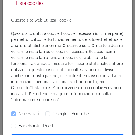
Lista cookies
magistrale (DM270)
cina
Questo sito web utilizza i cookie
[LM40] LINGUE, ECONOMIE E ISTITUZIONI
DELL'ASIA E DELL'AFRICA MEDITERRANEA -
Questo sito utilizza cookie. I cookie necessari (di prima parte)
Laurea magistrale (DM270)
permettono il corretto funzionamento del sito e di effettuare
lingua, societa' e istituzioni della cina
analisi statistiche anonime. Cliccando sulla X in alto a destra
contemporanea
verranno installati solo i cookie necessari. Se acconsenti,
verranno installati anche altri cookie che abilitano le
funzionalità dei social media e forniscono statistiche sul loro
utilizzo. In questo caso, i dati raccolti saranno condivisi
anche con i nostri partner, che potrebbero associarli ad altre
informazioni per finalità di analisi, di pubblicità, ecc.
Mutua da
Cliccando “Lista cookie” potrai vedere quali cookie verranno
installati. Per ottenere maggiori informazioni consulta
ESERCITAZIONI DI LINGUA CINESE 1 MOD.1E
“Informazioni sui cookies”.
[LM005I]
Necessari
Google - Youtube
Facebook - Pixel