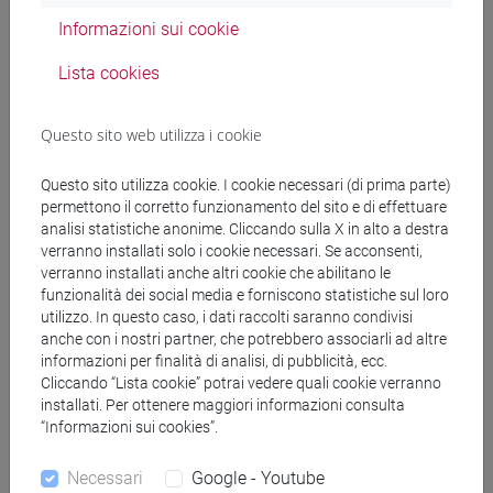
CULTURALE - Laurea
Informazioni sui cookie
percorso comune
Lista cookies
Questo sito web utilizza i cookie
Struttura generale dell'insegnamento
Questo sito utilizza cookie. I cookie necessari (di prima parte)
LINGUA E TRADUZIONE INGLESE 1
permettono il corretto funzionamento del sito e di effettuare
ESERCITAZIONI DI LINGUA E TRADUZIONE
analisi statistiche anonime. Cliccando sulla X in alto a destra
INGLESE 1 MOD. 1
verranno installati solo i cookie necessari. Se acconsenti,
ESERCITAZIONI DI LINGUA E
verranno installati anche altri cookie che abilitano le
TRADUZIONE INGLESE 1 MOD. 1
funzionalità dei social media e forniscono statistiche sul loro
utilizzo. In questo caso, i dati raccolti saranno condivisi
Cognomi A-L
anche con i nostri partner, che potrebbero associarli ad altre
ESERCITAZIONI DI LINGUA E
informazioni per finalità di analisi, di pubblicità, ecc.
TRADUZIONE INGLESE 1 MOD. 1
Cliccando “Lista cookie” potrai vedere quali cookie verranno
Cognomi M-Z
installati. Per ottenere maggiori informazioni consulta
“Informazioni sui cookies”.
ESERCITAZIONI DI LINGUA E TRADUZIONE
INGLESE 1 MOD. 2
Necessari
Google - Youtube
ESERCITAZIONI DI LINGUA E