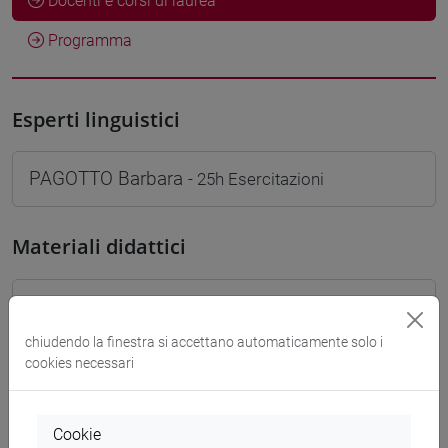
Docenti e corsi di laurea
Programma
Esperti linguistici
PAGOTTO Barbara
- 25h Esercitazioni
Materiali didattici
Materiali su Moodle
chiudendo la finestra si accettano automaticamente solo i
cookies necessari
Corsi di studio e percorsi
[LT5] MEDIAZIONE LINGUISTICA E
Cookie