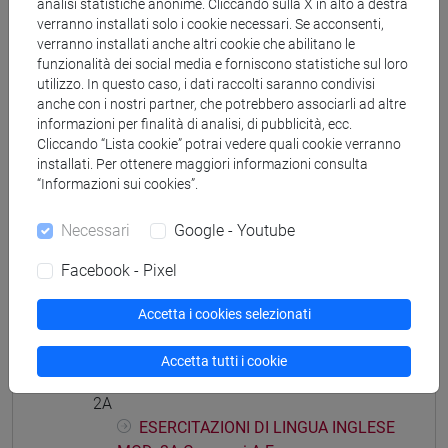
analisi statistiche anonime. Cliccando sulla X in alto a destra
percorso comune
verranno installati solo i cookie necessari. Se acconsenti,
verranno installati anche altri cookie che abilitano le
funzionalità dei social media e forniscono statistiche sul loro
utilizzo. In questo caso, i dati raccolti saranno condivisi
anche con i nostri partner, che potrebbero associarli ad altre
Struttura generale dell'insegnamento
informazioni per finalità di analisi, di pubblicità, ecc.
Cliccando “Lista cookie” potrai vedere quali cookie verranno
LINGUA INGLESE
installati. Per ottenere maggiori informazioni consulta
ESERCITAZIONI DI LINGUA INGLESE MOD.
“Informazioni sui cookies”.
1A
ESERCITAZIONI DI LINGUA INGLESE
Necessari
Google - Youtube
MOD. 1A Cognomi A-E
Facebook - Pixel
ESERCITAZIONI DI LINGUA INGLESE
MOD. 1A Cognomi F-O
Accetta i cookies selezionati
ESERCITAZIONI DI LINGUA INGLESE
MOD. 1A Cognomi P-Z
Accetta tutti i cookie
ESERCITAZIONI DI LINGUA INGLESE MOD.
2A
ESERCITAZIONI DI LINGUA INGLESE