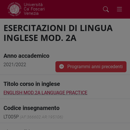
Università
Ca' Foscari
Venezia
ESERCITAZIONI DI LINGUA
INGLESE MOD. 2A
Anno accademico
2021/2022
Programmi anni precedenti
Titolo corso in inglese
ENGLISH MOD.2A LANGUAGE PRACTICE
Codice insegnamento
LT005P
(AF:366602 AR:195106)