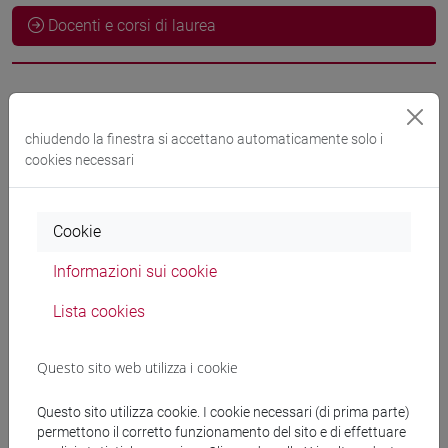
Docenti e corsi di laurea
Docenti
chiudendo la finestra si accettano automaticamente solo i
docente non assegnato
cookies necessari
- 30h Esercitazioni
Materiali didattici
Cookie
Informazioni sui cookie
Materiali su Moodle
Lista cookies
Questo sito web utilizza i cookie
Corsi di studio e percorsi
[LT40] LINGUE, CULTURE E SOCIETÀ DELL'ASIA
Questo sito utilizza cookie. I cookie necessari (di prima parte)
permettono il corretto funzionamento del sito e di effettuare
E DELL'AFRICA MEDITERRANEA - Laurea